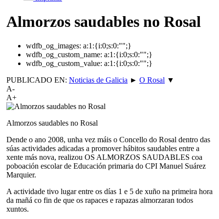
Almorzos saudables no Rosal
wdfb_og_images:
a:1:{i:0;s:0:"";}
wdfb_og_custom_name:
a:1:{i:0;s:0:"";}
wdfb_og_custom_value:
a:1:{i:0;s:0:"";}
PUBLICADO EN:
Noticias de Galicia
►
O Rosal
▼
A-
A+
Almorzos saudables no Rosal
Dende o ano 2008, unha vez máis o Concello do Rosal dentro das
súas actividades adicadas a promover hábitos saudables entre a
xente más nova, realizou OS ALMORZOS SAUDABLES coa
poboación escolar de Educación primaria do CPI Manuel Suárez
Marquier.
A actividade tivo lugar entre os días 1 e 5 de xuño na primeira hora
da mañá co fin de que os rapaces e rapazas almorzaran todos
xuntos.