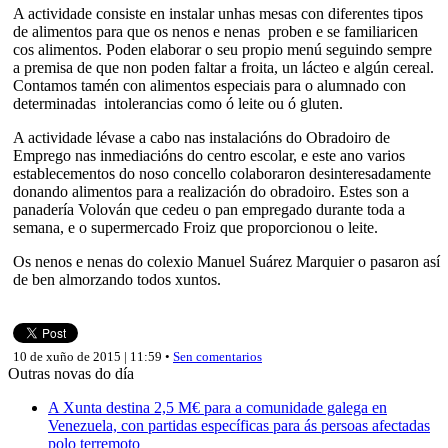
A actividade consiste en instalar unhas mesas con diferentes tipos
de alimentos para que os nenos e nenas proben e se familiaricen
cos alimentos. Poden elaborar o seu propio menú seguindo sempre
a premisa de que non poden faltar a froita, un lácteo e algún cereal.
Contamos tamén con alimentos especiais para o alumnado con
determinadas intolerancias como ó leite ou ó gluten.
A actividade lévase a cabo nas instalacións do Obradoiro de
Emprego nas inmediacións do centro escolar, e este ano varios
establecementos do noso concello colaboraron desinteresadamente
donando alimentos para a realización do obradoiro. Estes son a
panadería Volován que cedeu o pan empregado durante toda a
semana, e o supermercado Froiz que proporcionou o leite.
Os nenos e nenas do colexio Manuel Suárez Marquier o pasaron así
de ben almorzando todos xuntos.
10 de xuño de 2015 | 11:59 •
Sen comentarios
Outras novas do día
A Xunta destina 2,5 M€ para a comunidade galega en
Venezuela, con partidas específicas para ás persoas afectadas
polo terremoto