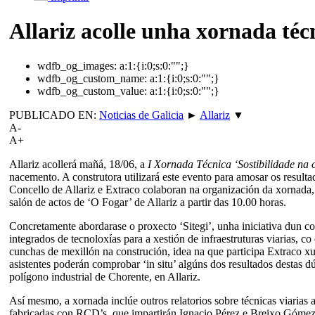
Allariz acolle unha xornada técn
wdfb_og_images:
a:1:{i:0;s:0:"";}
wdfb_og_custom_name:
a:1:{i:0;s:0:"";}
wdfb_og_custom_value:
a:1:{i:0;s:0:"";}
PUBLICADO EN:
Noticias de Galicia
►
Allariz
▼
A-
A+
Allariz acollerá mañá, 18/06, a
I Xornada Técnica ‘Sostibilidade na c
nacemento. A construtora utilizará este evento para amosar os result
Concello de Allariz e Extraco colaboran na organización da xornada, q
salón de actos de ‘O Fogar’ de Allariz a partir das 10.00 horas.
Concretamente abordarase o proxecto ‘Sitegi’, unha iniciativa dun c
integrados de tecnoloxías para a xestión de infraestruturas viarias, 
cunchas de mexillón na construción, idea na que participa Extraco 
asistentes poderán comprobar ‘in situ’ algúns dos resultados destas dú
polígono industrial de Chorente, en Allariz.
Así mesmo, a xornada inclúe outros relatorios sobre técnicas viaria
fabricadas con RCD’s, que impartirán Ignacio Pérez e Breixo Gómez