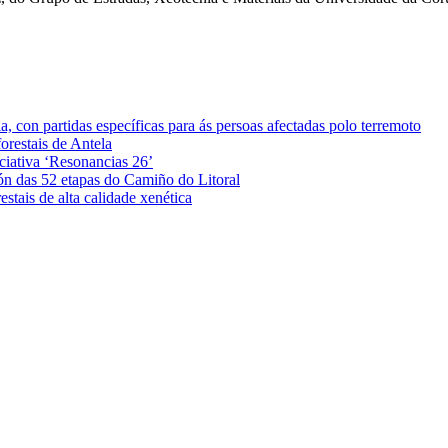
 con partidas específicas para ás persoas afectadas polo terremoto
orestais de Antela
iciativa ‘Resonancias 26’
ón das 52 etapas do Camiño do Litoral
stais de alta calidade xenética