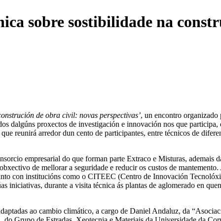
ica sobre sostibilidade na constr
onstrución de obra civil: novas perspectivas’
, un encontro organizado
ados dalgúns proxectos de investigación e innovación nos que participa
ue reunirá arredor dun cento de participantes, entre técnicos de difere
onsorcio empresarial do que forman parte Extraco e Misturas, ademais d
co obxectivo de mellorar a seguridade e reducir os custos de mantemento
xunto con institucións como o CITEEC (Centro de Innovación Tecnolóxi
as iniciativas, durante a visita técnica ás plantas de aglomerado en que
s adaptadas ao cambio climático, a cargo de Daniel Andaluz, da “Asocia
, do Grupo de Estradas, Xeotecnia e Materiais da Universidade da Cor