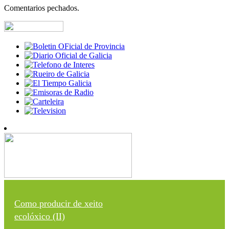
Comentarios pechados.
Como producir de xeito
ecolóxico (II)