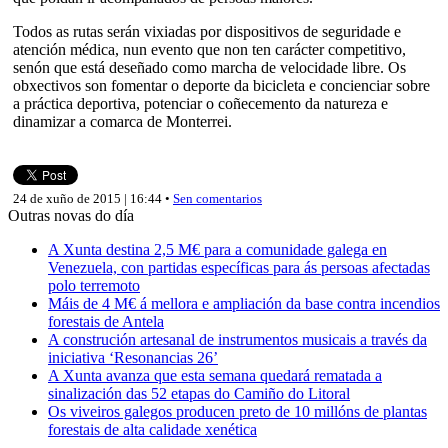
Todos as rutas serán vixiadas por dispositivos de seguridade e
atención médica, nun evento que non ten carácter competitivo,
senón que está deseñado como marcha de velocidade libre. Os
obxectivos son fomentar o deporte da bicicleta e concienciar sobre
a práctica deportiva, potenciar o coñecemento da natureza e
dinamizar a comarca de Monterrei.
24 de xuño de 2015 | 16:44 •
Sen comentarios
Outras novas do día
A Xunta destina 2,5 M€ para a comunidade galega en
Venezuela, con partidas específicas para ás persoas afectadas
polo terremoto
Máis de 4 M€ á mellora e ampliación da base contra incendios
forestais de Antela
A construción artesanal de instrumentos musicais a través da
iniciativa ‘Resonancias 26’
A Xunta avanza que esta semana quedará rematada a
sinalización das 52 etapas do Camiño do Litoral
Os viveiros galegos producen preto de 10 millóns de plantas
forestais de alta calidade xenética