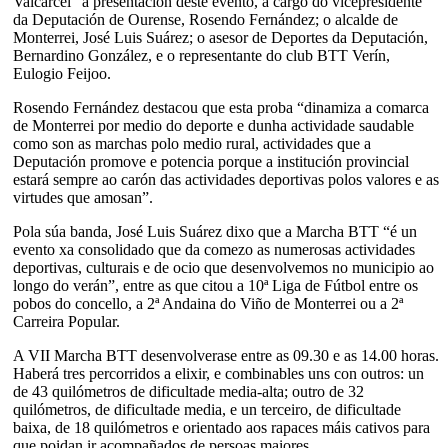
Valcárcel” a presentación deste evento, a cargo do vicepresidente
da Deputación de Ourense, Rosendo Fernández; o alcalde de
Monterrei, José Luis Suárez; o asesor de Deportes da Deputación,
Bernardino González, e o representante do club BTT Verín,
Eulogio Feijoo.
Rosendo Fernández destacou que esta proba “dinamiza a comarca
de Monterrei por medio do deporte e dunha actividade saudable
como son as marchas polo medio rural, actividades que a
Deputación promove e potencia porque a institución provincial
estará sempre ao carón das actividades deportivas polos valores e as
virtudes que amosan”.
Pola súa banda, José Luis Suárez dixo que a Marcha BTT “é un
evento xa consolidado que da comezo as numerosas actividades
deportivas, culturais e de ocio que desenvolvemos no municipio ao
longo do verán”, entre as que citou a 10ª Liga de Fútbol entre os
pobos do concello, a 2ª Andaina do Viño de Monterrei ou a 2ª
Carreira Popular.
A VII Marcha BTT desenvolverase entre as 09.30 e as 14.00 horas.
Haberá tres percorridos a elixir, e combinables uns con outros: un
de 43 quilómetros de dificultade media-alta; outro de 32
quilómetros, de dificultade media, e un terceiro, de dificultade
baixa, de 18 quilómetros e orientado aos rapaces máis cativos para
que poidan ir acompañados de persoas maiores.