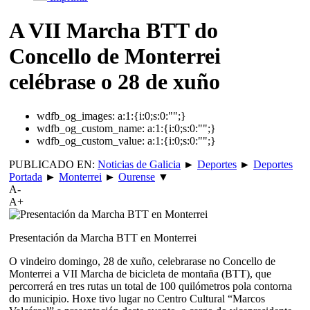
A VII Marcha BTT do
Concello de Monterrei
celébrase o 28 de xuño
wdfb_og_images:
a:1:{i:0;s:0:"";}
wdfb_og_custom_name:
a:1:{i:0;s:0:"";}
wdfb_og_custom_value:
a:1:{i:0;s:0:"";}
PUBLICADO EN:
Noticias de Galicia
►
Deportes
►
Deportes
Portada
►
Monterrei
►
Ourense
▼
A-
A+
Presentación da Marcha BTT en Monterrei
O vindeiro domingo, 28 de xuño, celebrarase no Concello de
Monterrei a VII Marcha de bicicleta de montaña (BTT), que
percorrerá en tres rutas un total de 100 quilómetros pola contorna
do municipio. Hoxe tivo lugar no Centro Cultural “Marcos