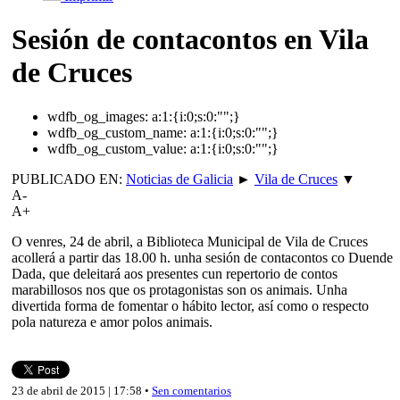
Sesión de contacontos en Vila
de Cruces
wdfb_og_images:
a:1:{i:0;s:0:"";}
wdfb_og_custom_name:
a:1:{i:0;s:0:"";}
wdfb_og_custom_value:
a:1:{i:0;s:0:"";}
PUBLICADO EN:
Noticias de Galicia
►
Vila de Cruces
▼
A-
A+
O venres, 24 de abril, a Biblioteca Municipal de Vila de Cruces
acollerá a partir das 18.00 h. unha sesión de contacontos co Duende
Dada, que deleitará aos presentes cun repertorio de contos
marabillosos nos que os protagonistas son os animais. Unha
divertida forma de fomentar o hábito lector, así como o respecto
pola natureza e amor polos animais.
23 de abril de 2015 | 17:58 •
Sen comentarios