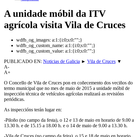
A unidade móbil da ITV
agrícola visita Vila de Cruces
wdfb_og_images:
a:1:{i:0;s:0:"";}
wdfb_og_custom_name:
a:1:{i:0;s:0:"";}
wdfb_og_custom_value:
a:1:{i:0;s:0:"";}
PUBLICADO EN:
Noticias de Galicia
►
Vila de Cruces
▼
A-
A+
O Concello de Vila de Cruces pon en coñecemento dos veciños do
termo municipal que no mes de maio de 2015 a unidade móbil de
inspección técnica de vehículos agrícolas realizará as revisións
periódicas.
As inspeccións terán lugar en:
-Piloño (no campo da festa), o 12 e 13 de maio en horario de 9.00 a
13.30 h. e de 15.15 a 18.00 h. e o 14 de maio de 9.00 a 13.30 h.
-Vila de Cruces (no campo da feira), o 15 e 18 de maio en horario