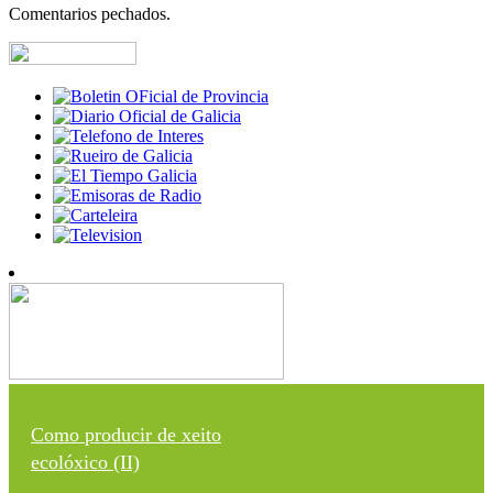
Comentarios pechados.
Como producir de xeito
ecolóxico (II)