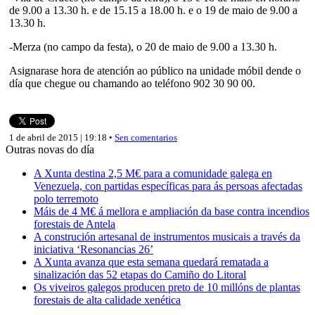
de 9.00 a 13.30 h. e de 15.15 a 18.00 h. e o 19 de maio de 9.00 a
13.30 h.
-Merza (no campo da festa), o 20 de maio de 9.00 a 13.30 h.
Asignarase hora de atención ao público na unidade móbil dende o
día que chegue ou chamando ao teléfono 902 30 90 00.
1 de abril de 2015 | 19:18 •
Sen comentarios
Outras novas do día
A Xunta destina 2,5 M€ para a comunidade galega en
Venezuela, con partidas específicas para ás persoas afectadas
polo terremoto
Máis de 4 M€ á mellora e ampliación da base contra incendios
forestais de Antela
A construción artesanal de instrumentos musicais a través da
iniciativa ‘Resonancias 26’
A Xunta avanza que esta semana quedará rematada a
sinalización das 52 etapas do Camiño do Litoral
Os viveiros galegos producen preto de 10 millóns de plantas
forestais de alta calidade xenética