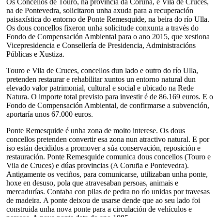
Os Concellos de Touro, na provincia da Coruña, e Vila de Cruces,
na de Pontevedra, solicitaron unha axuda para a recuperación
paisaxística do entorno de Ponte Remesquide, na beira do río Ulla.
Os dous concellos fixeron unha solicitude conxunta a través do
Fondo de Compensación Ambiental para o ano 2015, que xestiona
Vicepresidencia e Consellería de Presidencia, Administracións
Públicas e Xustiza.
Touro e Vila de Cruces, concellos dun lado e outro do río Ulla,
pretenden restaurar e rehabilitar xuntos un entorno natural dun
elevado valor patrimonial, cultural e social e ubicado na Rede
Natura. O importe total previsto para investir é de 86.169 euros. E o
Fondo de Compensación Ambiental, de confirmarse a subvención,
aportaría unos 67.000 euros.
Ponte Remesquide é unha zona de moito interese. Os dous
concellos pretenden convertir esa zona nun atractivo natural. E por
iso están decididos a promover a súa conservación, reposición e
restauración. Ponte Remesquide comunica dous concellos (Touro e
Vila de Cruces) e dúas provincias (A Coruña e Pontevedra).
Antigamente os veciños, para comunicarse, utilizaban unha ponte,
hoxe en desuso, pola que atravesaban persoas, animais e
mercadurías. Contaba con pilas de pedra no río unidas por travesas
de madeira. A ponte deixou de usarse dende que ao seu lado foi
construida unha nova ponte para a circulación de vehículos e