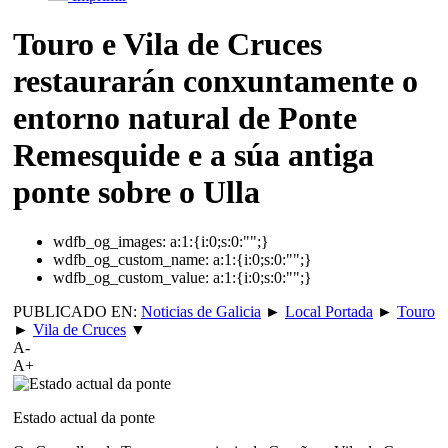
Touro e Vila de Cruces
restaurarán conxuntamente o
entorno natural de Ponte
Remesquide e a súa antiga
ponte sobre o Ulla
wdfb_og_images:
a:1:{i:0;s:0:"";}
wdfb_og_custom_name:
a:1:{i:0;s:0:"";}
wdfb_og_custom_value:
a:1:{i:0;s:0:"";}
PUBLICADO EN:
Noticias de Galicia
►
Local Portada
►
Touro
►
Vila de Cruces
▼
A-
A+
Estado actual da ponte