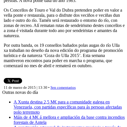
persoas. A nova ponte data do ano 1985.
Os Concellos de Touro e Val do Dubra pretenden poñer en valor a
vella ponte e restaurala, para o disfrute dos veciños e veciñas dun
lado e outro do río. Tamén será restaurado o entorno do río, con
zonas de recreo. Alí rematan rutas de sendeirismo destes concellos e
a zona é visitada durante todo ano por sendeiristas e amantes da
natureza.
Por outra banda, os 19 consellos bañados polas augas do río Ulla
xa traballan no deseño da nova edición do programa de promoción
turística e da natureza ‘Goza do Ulla 2015’. Esta semana
mantiveron encontros para poñer en marcha o programa, que
comenzará no mes de abril e rematerá en outubro.
11 de marzo de 2015 | 13:30 •
Sen comentarios
Outras novas do día
A Xunta destina 2,5 M€ para a comunidade galega en
Venezuela, con partidas específicas para ás persoas afectadas
polo terremoto
Máis de 4 M€ á mellora e ampliación da base contra incendios
forestais de Antela