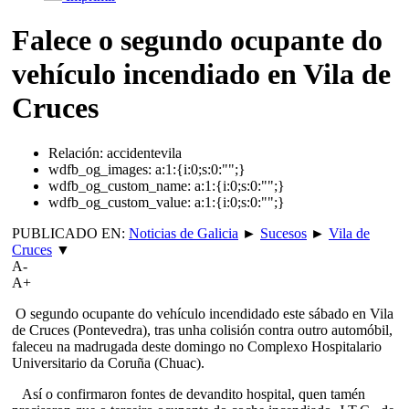
Falece o segundo ocupante do
vehículo incendiado en Vila de
Cruces
Relación:
accidentevila
wdfb_og_images:
a:1:{i:0;s:0:"";}
wdfb_og_custom_name:
a:1:{i:0;s:0:"";}
wdfb_og_custom_value:
a:1:{i:0;s:0:"";}
PUBLICADO EN:
Noticias de Galicia
►
Sucesos
►
Vila de
Cruces
▼
A-
A+
O segundo ocupante do vehículo incendidado este sábado en Vila
de Cruces (Pontevedra), tras unha colisión contra outro automóbil,
faleceu na madrugada deste domingo no Complexo Hospitalario
Universitario da Coruña (Chuac).
Así o confirmaron fontes de devandito hospital, quen tamén