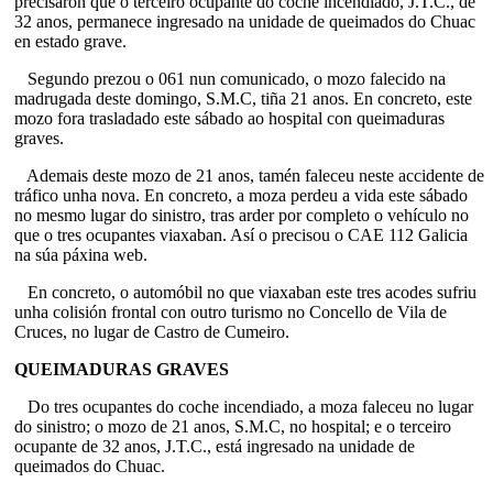
precisaron que o terceiro ocupante do coche incendiado, J.T.C., de
32 anos, permanece ingresado na unidade de queimados do Chuac
en estado grave.
Segundo prezou o 061 nun comunicado, o mozo falecido na
madrugada deste domingo, S.M.C, tiña 21 anos. En concreto, este
mozo fora trasladado este sábado ao hospital con queimaduras
graves.
Ademais deste mozo de 21 anos, tamén faleceu neste accidente de
tráfico unha nova. En concreto, a moza perdeu a vida este sábado
no mesmo lugar do sinistro, tras arder por completo o vehículo no
que o tres ocupantes viaxaban. Así o precisou o CAE 112 Galicia
na súa páxina web.
En concreto, o automóbil no que viaxaban este tres acodes sufriu
unha colisión frontal con outro turismo no Concello de Vila de
Cruces, no lugar de Castro de Cumeiro.
QUEIMADURAS GRAVES
Do tres ocupantes do coche incendiado, a moza faleceu no lugar
do sinistro; o mozo de 21 anos, S.M.C, no hospital; e o terceiro
ocupante de 32 anos, J.T.C., está ingresado na unidade de
queimados do Chuac.