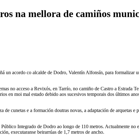
uros na mellora de camiños muni
 un acordo co alcalde de Dodro, Valentín Alfonsín, para formalizar un
oblemas no acceso a Revixós, en Tarrío, no camiño de Castro a Estrada 
arios en moi mal estado debido aos sucesivos temporais dos últimos a
za de cunetas e a formación doutras novas, a adaptación de arquetas e p
o Público Integrado de Dodro ao longo de 110 metros. Actualmente no e
uación, executaranse beirarrúas de 1,7 metros de ancho.