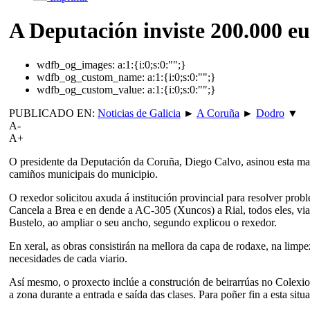
A Deputación inviste 200.000 e
wdfb_og_images:
a:1:{i:0;s:0:"";}
wdfb_og_custom_name:
a:1:{i:0;s:0:"";}
wdfb_og_custom_value:
a:1:{i:0;s:0:"";}
PUBLICADO EN:
Noticias de Galicia
►
A Coruña
►
Dodro
▼
A-
A+
O presidente da Deputación da Coruña, Diego Calvo, asinou esta mañá
camiños municipais do municipio.
O rexedor solicitou axuda á institución provincial para resolver pr
Cancela a Brea e en dende a AC-305 (Xuncos) a Rial, todos eles, vi
Bustelo, ao ampliar o seu ancho, segundo explicou o rexedor.
En xeral, as obras consistirán na mellora da capa de rodaxe, na limpe
necesidades de cada viario.
Así mesmo, o proxecto inclúe a construción de beirarrúas no Colexi
a zona durante a entrada e saída das clases. Para poñer fin a esta sit