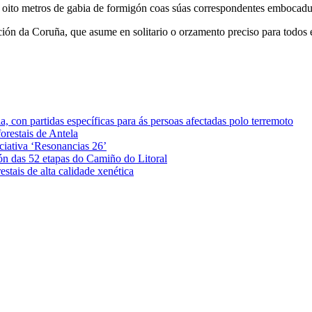
 oito metros de gabia de formigón coas súas correspondentes embocadura
ón da Coruña, que asume en solitario o orzamento preciso para todos e
 con partidas específicas para ás persoas afectadas polo terremoto
orestais de Antela
iciativa ‘Resonancias 26’
ón das 52 etapas do Camiño do Litoral
stais de alta calidade xenética