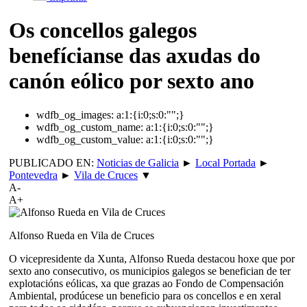
Os concellos galegos
benefícianse das axudas do
canón eólico por sexto ano
wdfb_og_images:
a:1:{i:0;s:0:"";}
wdfb_og_custom_name:
a:1:{i:0;s:0:"";}
wdfb_og_custom_value:
a:1:{i:0;s:0:"";}
PUBLICADO EN:
Noticias de Galicia
►
Local Portada
►
Pontevedra
►
Vila de Cruces
▼
A-
A+
Alfonso Rueda en Vila de Cruces
O vicepresidente da Xunta, Alfonso Rueda destacou hoxe que por
sexto ano consecutivo, os municipios galegos se benefician de ter
explotacións eólicas, xa que grazas ao Fondo de Compensación
Ambiental, prodúcese un beneficio para os concellos e en xeral