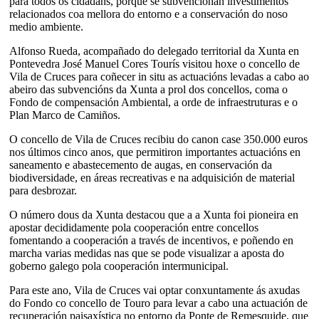
para todos os cidadáns, porque se subvencionan investimentos
relacionados coa mellora do entorno e a conservación do noso
medio ambiente.
Alfonso Rueda, acompañado do delegado territorial da Xunta en
Pontevedra José Manuel Cores Tourís visitou hoxe o concello de
Vila de Cruces para coñecer in situ as actuacións levadas a cabo ao
abeiro das subvencións da Xunta a prol dos concellos, coma o
Fondo de compensación Ambiental, a orde de infraestruturas e o
Plan Marco de Camiños.
O concello de Vila de Cruces recibiu do canon case 350.000 euros
nos últimos cinco anos, que permitiron importantes actuacións en
saneamento e abastecemento de augas, en conservación da
biodiversidade, en áreas recreativas e na adquisición de material
para desbrozar.
O número dous da Xunta destacou que a a Xunta foi pioneira en
apostar decididamente pola cooperación entre concellos
fomentando a cooperación a través de incentivos, e poñendo en
marcha varias medidas nas que se pode visualizar a aposta do
goberno galego pola cooperación intermunicipal.
Para este ano, Vila de Cruces vai optar conxuntamente ás axudas
do Fondo co concello de Touro para levar a cabo una actuación de
recuperación paisaxística no entorno da Ponte de Remesquide, que