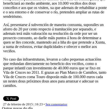
beneficiará ao medio ambiente, aos 10.000 veciños dos dous
concellos e aos que os visiten, xa que ademais de rehabilitar a ponte
e o seu entorno e de conservar o río, pretenden ampliar as rutas de
sendeirismo.
Así, presentarse á subvención de maneira conxunta, suporalles un
aforro do 20 por cento respecto á tramitación por separado, e
ademais terá máis valoración na resolución da orde por ser un
proxecto conxunto, ao darlle máis puntos á hora de determinar a
quen se lles concede, mantendo así a liña do que pretende a Xunta,
a suma de esforzos, evitar duplicidades e ofrecer o mellor aos
veciños.
No caso das infraestruturas, levaron a cabo pequenas actuacións
que redundan directamente no beneficio dos veciños, como o
parque infantil cun investimento de 40.000 euros que se fixo en
Vila de Cruces no 2011. E grazas ao Plan Marco de Camiños, tanto
Vila de Cruces coma Touro disporán máis de 100.000 euros cada
un nestes dous próximos dous anos para arranxar e adecuar os
camiños.
27 de febreiro de 2015 | 16:23 •
Sen comentarios
Outras novas do día