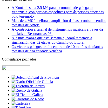
A Xunta destina 2,5 M€ para a comunidade galega en
Venezuela, con partidas específicas para ás persoas afectadas
polo terremoto
Máis de 4 M€ á mellora e ampliación da base contra incendios
forestais de Antela
A construción artesanal de instrumentos musicais a través da
iniciativa ‘Resonancias 26’
A Xunta avanza que esta semana quedará rematada a
sinalización das 52 etapas do Camiño do Litoral
Os viveiros galegos producen preto de 10 millóns de plantas
forestais de alta calidade xenética
Comentarios pechados.