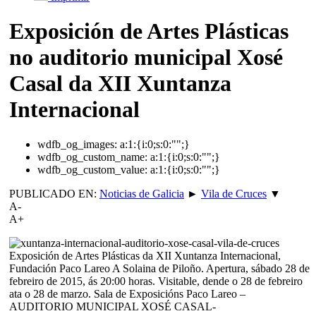
Exposición de Artes Plásticas
no auditorio municipal Xosé
Casal da XII Xuntanza
Internacional
wdfb_og_images:
a:1:{i:0;s:0:"";}
wdfb_og_custom_name:
a:1:{i:0;s:0:"";}
wdfb_og_custom_value:
a:1:{i:0;s:0:"";}
PUBLICADO EN:
Noticias de Galicia
►
Vila de Cruces
▼
A-
A+
Exposición de Artes Plásticas da XII Xuntanza Internacional,
Fundación Paco Lareo A Solaina de Piloño. Apertura, sábado 28 de
febreiro de 2015, ás 20:00 horas. Visitable, dende o 28 de febreiro
ata o 28 de marzo. Sala de Exposicións Paco Lareo –
AUDITORIO MUNICIPAL XOSÉ CASAL-