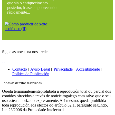
que sin o enriquecimento
posterior, iriase empobrecendo
rápidamente...
Sígue as novas na nosa rede
Contacto
||
Aviso Legal
||
Privacidade
||
Accesibilidade
||
Política de Publicación
Todos os dereitos reservados.
Queda terminantementeprohibida a reprodución total ou parcial dos
contidos ofrecidos a través de noticieirogalego.com salvo que o seu
uso estea autorizado expresamente. Así mesmo, queda prohibida
toda reprodución aos efectos do artículo 32.1, parágrafo segundo,
Lei 23/2006 da Propiedade Intelectual