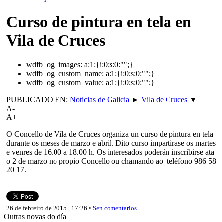
Curso de pintura en tela en
Vila de Cruces
wdfb_og_images:
a:1:{i:0;s:0:"";}
wdfb_og_custom_name:
a:1:{i:0;s:0:"";}
wdfb_og_custom_value:
a:1:{i:0;s:0:"";}
PUBLICADO EN:
Noticias de Galicia
►
Vila de Cruces
▼
A-
A+
O Concello de Vila de Cruces organiza un curso de pintura en tela
durante os meses de marzo e abril. Dito curso impartirase os martes
e venres de 16.00 a 18.00 h. Os interesados poderán inscribirse ata
o 2 de marzo no propio Concello ou chamando ao teléfono 986 58
20 17.
26 de febreiro de 2015 | 17:26 •
Sen comentarios
Outras novas do día