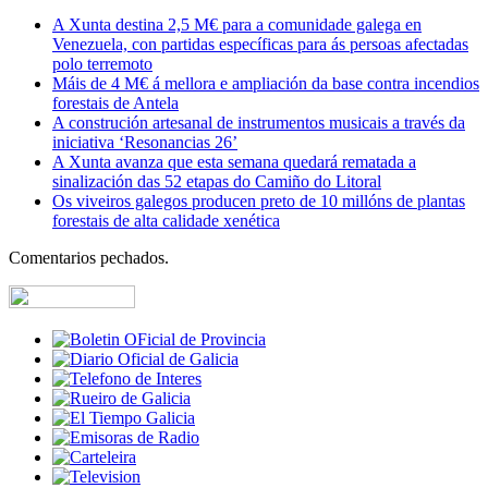
A Xunta destina 2,5 M€ para a comunidade galega en
Venezuela, con partidas específicas para ás persoas afectadas
polo terremoto
Máis de 4 M€ á mellora e ampliación da base contra incendios
forestais de Antela
A construción artesanal de instrumentos musicais a través da
iniciativa ‘Resonancias 26’
A Xunta avanza que esta semana quedará rematada a
sinalización das 52 etapas do Camiño do Litoral
Os viveiros galegos producen preto de 10 millóns de plantas
forestais de alta calidade xenética
Comentarios pechados.