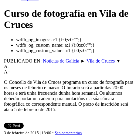
Curso de fotografía en Vila de
Cruces
wdfb_og_images:
a:1:{i:0;s:0:"";}
wdfb_og_custom_name:
a:1:{i:0;s:0:"";}
wdfb_og_custom_value:
a:1:{i:0;s:0:"";}
PUBLICADO EN:
Noticias de Galicia
►
Vila de Cruces
▼
A-
A+
O Concello de Vila de Cruces programa un curso de fotografía para
os meses de febreiro e marzo. O horario será a partir das 20:00
horas e terá unha frecuencia dunha hora semanal. Os alumnos
deberán portar un caderno para anotacións e a súa cámara
fotográfica co correspondente manual. O prazo de inscrición será
ata o 5 de febreiro de 2015.
3 de febreiro de 2015 | 18:00 •
Sen comentarios