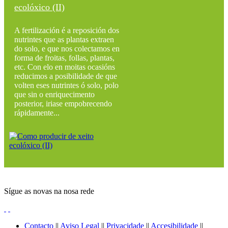
ecolóxico (II)
A fertilización é a reposición dos
nutrintes que as plantas extraen
do solo, e que nos colectamos en
forma de froitas, follas, plantas,
etc. Con elo en moitas ocasións
reducimos a posibilidade de que
volten eses nutrintes ó solo, polo
que sin o enriquecimento
posterior, iriase empobrecendo
rápidamente...
Sígue as novas na nosa rede
Contacto
||
Aviso Legal
||
Privacidade
||
Accesibilidade
||