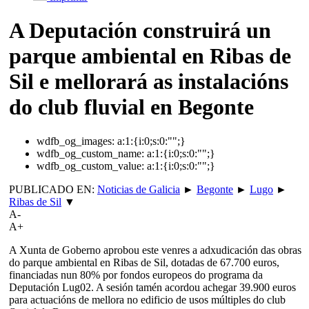
A Deputación construirá un
parque ambiental en Ribas de
Sil e mellorará as instalacións
do club fluvial en Begonte
wdfb_og_images:
a:1:{i:0;s:0:"";}
wdfb_og_custom_name:
a:1:{i:0;s:0:"";}
wdfb_og_custom_value:
a:1:{i:0;s:0:"";}
PUBLICADO EN:
Noticias de Galicia
►
Begonte
►
Lugo
►
Ribas de Sil
▼
A-
A+
A Xunta de Goberno aprobou este venres a adxudicación das obras
do parque ambiental en Ribas de Sil, dotadas de 67.700 euros,
financiadas nun 80% por fondos europeos do programa da
Deputación Lug02. A sesión tamén acordou achegar 39.900 euros
para actuacións de mellora no edificio de usos múltiples do club