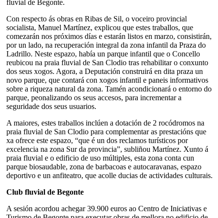
fluvial de Begonte.
Con respecto ás obras en Ribas de Sil, o voceiro provincial
socialista, Manuel Martínez, explicou que estes traballos, que
comezarán nos próximos días e estarán listos en marzo, consistirán,
por un lado, na recuperación integral da zona infantil da Praza do
Ladrillo. Neste espazo, había un parque infantil que o Concello
reubicou na praia fluvial de San Clodio tras rehabilitar o conxunto
dos seus xogos. Agora, a Deputación construirá en dita praza un
novo parque, que contará con xogos infantil e paneis informativos
sobre a riqueza natural da zona. Tamén acondicionará o entorno do
parque, peonalizando os seus accesos, para incrementar a
seguridade dos seus usuarios.
A maiores, estes traballos inclúen a dotación de 2 rocódromos na
praia fluvial de San Clodio para complementar as prestacións que
xa ofrece este espazo, “que é un dos reclamos turísticos por
excelencia na zona Sur da provincia”, subliñou Martínez. Xunto á
praia fluvial e o edificio de uso múltiples, esta zona conta cun
parque biosaudable, zona de barbacoas e autocaravanas, espazo
deportivo e un anfiteatro, que acolle ducias de actividades culturais.
Club fluvial de Begonte
A sesión acordou achegar 39.900 euros ao Centro de Iniciativas e
Turismo de Begonte para executar obras de mellora no edificio de