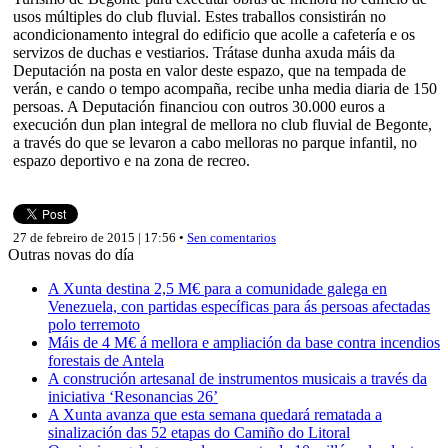
usos múltiples do club fluvial. Estes traballos consistirán no
acondicionamento integral do edificio que acolle a cafetería e os
servizos de duchas e vestiarios. Trátase dunha axuda máis da
Deputación na posta en valor deste espazo, que na tempada de
verán, e cando o tempo acompaña, recibe unha media diaria de 150
persoas. A Deputación financiou con outros 30.000 euros a
execución dun plan integral de mellora no club fluvial de Begonte,
a través do que se levaron a cabo melloras no parque infantil, no
espazo deportivo e na zona de recreo.
27 de febreiro de 2015 | 17:56 •
Sen comentarios
Outras novas do día
A Xunta destina 2,5 M€ para a comunidade galega en
Venezuela, con partidas específicas para ás persoas afectadas
polo terremoto
Máis de 4 M€ á mellora e ampliación da base contra incendios
forestais de Antela
A construción artesanal de instrumentos musicais a través da
iniciativa ‘Resonancias 26’
A Xunta avanza que esta semana quedará rematada a
sinalización das 52 etapas do Camiño do Litoral