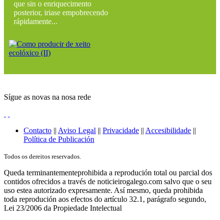
que sin o enriquecimento
posterior, iriase empobrecendo
rápidamente...
Sígue as novas na nosa rede
Contacto
||
Aviso Legal
||
Privacidade
||
Accesibilidade
||
Política de Publicación
Todos os dereitos reservados.
Queda terminantementeprohibida a reprodución total ou parcial dos
contidos ofrecidos a través de noticieirogalego.com salvo que o seu
uso estea autorizado expresamente. Así mesmo, queda prohibida
toda reprodución aos efectos do artículo 32.1, parágrafo segundo,
Lei 23/2006 da Propiedade Intelectual