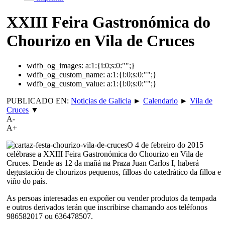
XXIII Feira Gastronómica do
Chourizo en Vila de Cruces
wdfb_og_images:
a:1:{i:0;s:0:"";}
wdfb_og_custom_name:
a:1:{i:0;s:0:"";}
wdfb_og_custom_value:
a:1:{i:0;s:0:"";}
PUBLICADO EN:
Noticias de Galicia
►
Calendario
►
Vila de
Cruces
▼
A-
A+
O 4 de febreiro do 2015
celébrase a XXIII Feira Gastronómica do Chourizo en Vila de
Cruces. Dende as 12 da mañá na Praza Juan Carlos I, haberá
degustación de chourizos pequenos, filloas do catedrático da filloa e
viño do país.
As persoas interesadas en expoñer ou vender produtos da tempada
e outros derivados terán que inscribirse chamando aos teléfonos
986582017 ou 636478507.