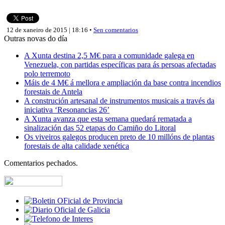
12 de xaneiro de 2015 | 18:16 •
Sen comentarios
Outras novas do día
A Xunta destina 2,5 M€ para a comunidade galega en
Venezuela, con partidas específicas para ás persoas afectadas
polo terremoto
Máis de 4 M€ á mellora e ampliación da base contra incendios
forestais de Antela
A construción artesanal de instrumentos musicais a través da
iniciativa ‘Resonancias 26’
A Xunta avanza que esta semana quedará rematada a
sinalización das 52 etapas do Camiño do Litoral
Os viveiros galegos producen preto de 10 millóns de plantas
forestais de alta calidade xenética
Comentarios pechados.