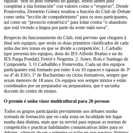
rapazas “non só polo fomento do galego, senón tamén para
completar a súa formación” con valores como o “respecto”. Dende
Pontevedra, Demetrio Gómez resaltou a función do Club de Debate
como unha “lección de compañeirismo” para os seus participantes,
así como un “proxecto estratéxico” para loitar contra “o abandono
que está vivindo a lingua por parte da xente máis nova”.
Respecto do funcionamento do Club, está previsto que cheguen á
final seis equipos, que serán os dous primeiros clasificados de cada
unha das tres zonas en que se divide a competición: 1. Carballo
(que presenta tres equipos, dous do IES Alfredo Brañas e un do
IES Parga Pondal), Ferrol e Negreira. 2. Ames, Rois e Santiago de
Compostela. 3. O Carballiño e Pontevedra. Cada un dos equipos
participantes está formado por entre 4 ou 10 rapaces e rapazas de 3º
ou 4º de ESO, 1º de Bacharelato ou ciclos formativos, sempre que
sexan menores de 18 anos. Os equipos son sempre mixtos e están
coordinados por un preparador ou preparadora, que é un/unha
docente do centro de ensino.
O premio é unha viaxe multicultural para 20 persoas
Todos os grupos participarán previamente aos debates nunha
xornada de formación que en cada zona ou localidade ten lugar
nunha data distinta, mais que xa servirá para repasar as normas de
competición e practicar habilidades comunicativas útiles para os
debates, ademais de ser a primeira ocasión en que equipos distintos