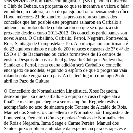
seus servizos de normalización lingüística (SNL), poñen o marcha
o Club de Debate, un programa co que se incentiva e valora o falar
en público, a oratoria, o uso do galego oral ou o pensamento crítico.
Hoxe, mércores 21 de xaneiro, as persoas representantes dos
concellos que fan posible este programa asinaron en Carballo a
addenda ao protocolo de colaboración co que se organiza este
proxecto desde o curso 2011-2012. Os concellos participantes son
nove: Ames, O Carballiño, Carballo, Ferrol, Negreira, Pontevedra,
Rois, Santiago de Compostela e Teo. A participación confirmada é
de 23 equipos mixtos e mais de 200 rapaces e rapazas de 3º e 4º de
ESO e 1º de Bacharelato ou ciclos formativos de 16 centros de
ensino. Despois de pasar a final galega do Club por Pontevedra,
Santiago e Ferrol, nesta cuarta edición será Carballo o concello
encargado de acollela, seguindo o espírito de que o programa vaia
rotando pola xeografía do país. A cita terá lugar o domingo 26 de
abril no Pazo da Cultura.
O Concelleiro de Normalización Lingüística, Xosé Regueira,
desexou que “xa que Carballo é o equipo da casa chegue ata a
final”, e mesmo que chegue a ser o campión. Regueira estivo
acompañado no acto de sinatura polo Tenente de Alcalde de Rois,
Manuel dos Santos; o Concelleiro de Normalización Lingüística de
Pontevedra, Demetrio Gómez; e polas técnicas de Normalización
de Rois e Negreira, Inma Seage e Carme Pereira. Manuel dos
Santos quixo subliñar a utilidade da experiencia para os rapaces e