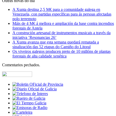
Outras novas do día
A Xunta destina 2,5 M€ para a comunidade galega en
Venezuela, con partidas específicas para ás persoas afectadas
polo terremoto
Máis de 4 M€ á mellora e ampliación da base contra incendios
forestais de Antela
A construción artesanal de instrumentos musicais a través da
iniciativa ‘Resonancias 26’
A Xunta avanza que esta semana quedará rematada a
sinalización das 52 etapas do Camiño do Litoral
Os viveiros galegos producen preto de 10 millóns de plantas
forestais de alta calidade xenética
Comentarios pechados.