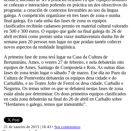
se coñezan e interactúen poñendo en práctica un dos obxectivos do
programa: a creación de contextos favorables ao uso da lingua
galega. A competición organízase en tres fases de zona e nunha
final galega. En cada unha das fases de zona os equipos
clasificados recibirán cadanseu premio en material cultural valorado
en 500 e 300 euros. O equipo que gañe na final galega do 26 de
abril recibirá como premio unha viaxe multiaventura dunha fin de
semana para 20 persoas nun lugar no que poidan tamén coñecer
novos aspectos da realidade lingüística.
A primeira fase de zona terá lugar na Casa da Cultura de
Bertamiráns, Ames, o venres 27 de febreiro, e nela debaterán oito
equipos de Ames, Santiago de Compostela e Rois. As outras dúas
fases de zona terán lugar o sábado 7 de marzo. Ese día no Pazo da
Cultura de Pontevedra debaterán os equipos desa cidade e do
Carballiño, e no Teatro Jofre de Ferrol os desa cidade, Carballo e
Negreira. Os temas sobre os que se debaterá nestas fases de zona
están aínda por determinar. Os dous primeiros equipos clasificados
en cada zona debaterán na final do 26 de abril en Carballo sobre
“Herdamos o galego, temos que transmitilo”.
21 de xaneiro de 2015 | 16:43 •
Sen comentarios