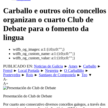
Carballo e outros oito concellos
organizan o cuarto Club de
Debate para o fomento da
lingua
wdfb_og_images:
a:1:{i:0;s:0:"";}
wdfb_og_custom_name:
a:1:{i:0;s:0:"";}
wdfb_og_custom_value:
a:1:{i:0;s:0:"";}
PUBLICADO EN:
Noticias de Galicia
►
Ames
►
Carballo
►
Ferrol
►
Local Portada
►
Negreira
►
O Carballiño
►
Pontevedra
►
Rois
►
Santiago de Compostela
►
Teo
▼
A-
A+
Presentación do Club de Debate
Por cuarto ano consecutivo diversos concellos galegos, a través dos