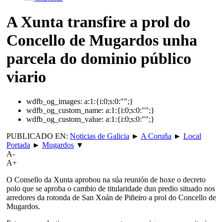
A Xunta transfire a prol do
Concello de Mugardos unha
parcela do dominio público
viario
wdfb_og_images:
a:1:{i:0;s:0:"";}
wdfb_og_custom_name:
a:1:{i:0;s:0:"";}
wdfb_og_custom_value:
a:1:{i:0;s:0:"";}
PUBLICADO EN:
Noticias de Galicia
►
A Coruña
►
Local
Portada
►
Mugardos
▼
A-
A+
O Consello da Xunta aprobou na súa reunión de hoxe o decreto
polo que se aproba o cambio de titularidade dun predio situado nos
arredores da rotonda de San Xoán de Piñeiro a prol do Concello de
Mugardos.