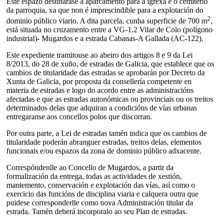
Este espazo destinarase a aparcamento para a igrexa e o cemiterio
da parroquia, xa que non é imprescindible para a explotación do
2
dominio público viario. A dita parcela, cunha superficie de 700 m
,
está situada no cruzamento entre a VG-1.2 Vilar de Colo (polígono
industrial)- Mugardos e a estrada Cabanas-A Gallada (AC-122).
Este expediente tramitouse ao abeiro dos artigos 8 e 9 da Lei
8/2013, do 28 de xuño, de estradas de Galicia, que establece que os
cambios de titularidade das estradas se aprobarán por Decreto da
Xunta de Galicia, por proposta da consellería competente en
materia de estradas e logo do acordo entre as administracións
afectadas e que as estradas autonómicas ou provinciais ou os treitos
determinados delas que adquiran a condicións de vías urbanas
entregaranse aos concellos polos que discorran.
Por outra parte, a Lei de estradas tamén indica que os cambios de
titularidade poderán abranguer estradas, treitos delas, elementos
funcionais e/ou espazos da zona de dominio público adxacente.
Correspóndenlle ao Concello de Mugardos, a partir da
formalización da entrega, todas as actividades de xestión,
mantemento, conservación e explotación das vías, así como o
exercicio das funcións de disciplina viaria e calquera outra que
puidese corresponderlle como nova Administración titular da
estrada. Tamén deberá incorporalo ao seu Plan de estradas.