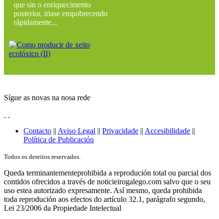
que sin o enriquecimento
posterior, iriase empobrecendo
rápidamente...
Sígue as novas na nosa rede
Contacto
||
Aviso Legal
||
Privacidade
||
Accesibilidade
||
Política de Publicación
Todos os dereitos reservados.
Queda terminantementeprohibida a reprodución total ou parcial dos
contidos ofrecidos a través de noticieirogalego.com salvo que o seu
uso estea autorizado expresamente. Así mesmo, queda prohibida
toda reprodución aos efectos do artículo 32.1, parágrafo segundo,
Lei 23/2006 da Propiedade Intelectual