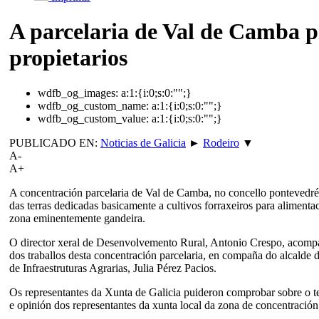
A parcelaria de Val de Camba p
propietarios
wdfb_og_images:
a:1:{i:0;s:0:"";}
wdfb_og_custom_name:
a:1:{i:0;s:0:"";}
wdfb_og_custom_value:
a:1:{i:0;s:0:"";}
PUBLICADO EN:
Noticias de Galicia
►
Rodeiro
▼
A-
A+
A concentración parcelaria de Val de Camba, no concello pontevedrés
das terras dedicadas basicamente a cultivos forraxeiros para aliment
zona eminentemente gandeira.
O director xeral de Desenvolvemento Rural, Antonio Crespo, acompañ
dos traballos desta concentración parcelaria, en compaña do alcalde 
de Infraestruturas Agrarias, Julia Pérez Pacios.
Os representantes da Xunta de Galicia puideron comprobar sobre o te
e opinión dos representantes da xunta local da zona de concentració