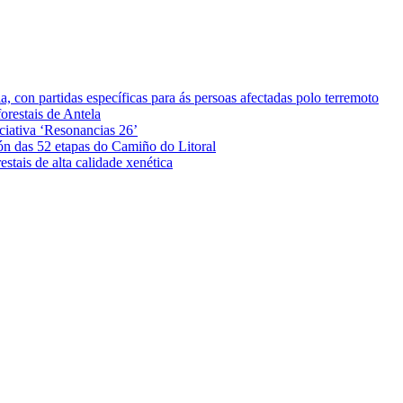
 con partidas específicas para ás persoas afectadas polo terremoto
orestais de Antela
iciativa ‘Resonancias 26’
ón das 52 etapas do Camiño do Litoral
stais de alta calidade xenética