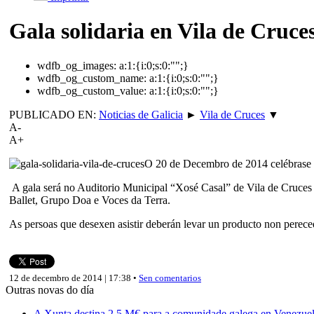
Gala solidaria en Vila de Cruce
wdfb_og_images:
a:1:{i:0;s:0:"";}
wdfb_og_custom_name:
a:1:{i:0;s:0:"";}
wdfb_og_custom_value:
a:1:{i:0;s:0:"";}
PUBLICADO EN:
Noticias de Galicia
►
Vila de Cruces
▼
A-
A+
O 20 de Decembro de 2014 celébrase u
A gala será no Auditorio Municipal “Xosé Casal” de Vila de Cruces 
Ballet, Grupo Doa e Voces da Terra.
As persoas que desexen asistir deberán levar un producto non perece
12 de decembro de 2014 | 17:38 •
Sen comentarios
Outras novas do día
A Xunta destina 2,5 M€ para a comunidade galega en Venezuela,