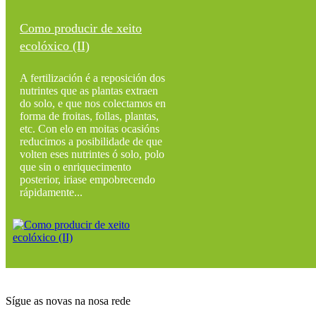
Como producir de xeito
ecolóxico (II)
A fertilización é a reposición dos
nutrintes que as plantas extraen
do solo, e que nos colectamos en
forma de froitas, follas, plantas,
etc. Con elo en moitas ocasións
reducimos a posibilidade de que
volten eses nutrintes ó solo, polo
que sin o enriquecimento
posterior, iriase empobrecendo
rápidamente...
Sígue as novas na nosa rede