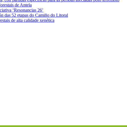
orestais de Antela
iciativa ‘Resonancias 26’
ón das 52 etapas do Camiño do Litoral
stais de alta calidade xenética