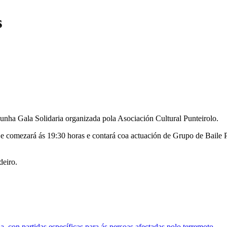
s
nha Gala Solidaria organizada pola Asociación Cultural Punteirolo.
e comezará ás 19:30 horas e contará coa actuación de Grupo de Baile 
deiro.
 con partidas específicas para ás persoas afectadas polo terremoto