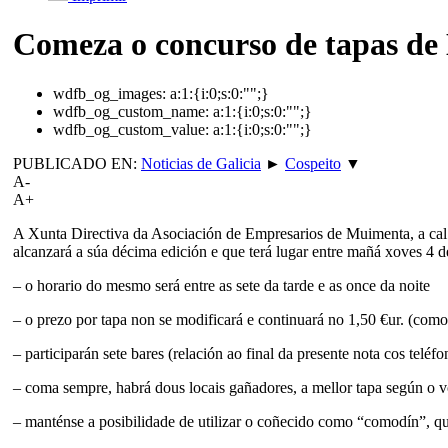
Comeza o concurso de tapas d
wdfb_og_images:
a:1:{i:0;s:0:"";}
wdfb_og_custom_name:
a:1:{i:0;s:0:"";}
wdfb_og_custom_value:
a:1:{i:0;s:0:"";}
PUBLICADO EN:
Noticias de Galicia
►
Cospeito
▼
A-
A+
A Xunta Directiva da Asociación de Empresarios de Muimenta, a cal
alcanzará a súa décima edición e que terá lugar entre mañá xoves 4
– o horario do mesmo será entre as sete da tarde e as once da noite
– o prezo por tapa non se modificará e continuará no 1,50 €ur. (como
– participarán sete bares (relación ao final da presente nota cos telé
– coma sempre, habrá dous locais gañadores, a mellor tapa según o v
– manténse a posibilidade de utilizar o coñecido como “comodín”, que 