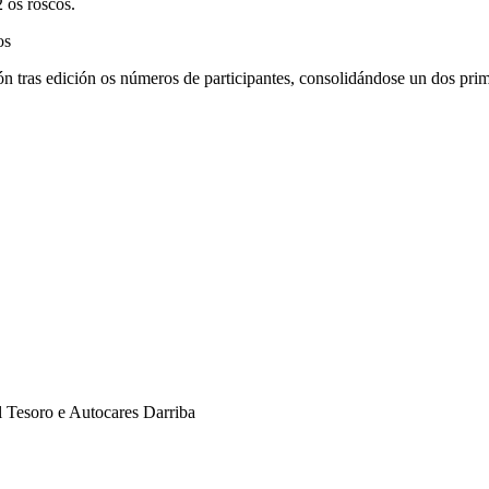
 os roscos.
os
ón tras edición os números de participantes, consolidándose un dos pri
l Tesoro e Autocares Darriba