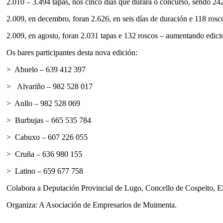
2.010 – 3.494 tapas, nos cinco días que durara o concurso, sendo 242
2.009, en decembro, foran 2.626, en seis días de duración e 118 rosc
2.009, en agosto, foran 2.031 tapas e 132 roscos – aumentando edici
Os bares participantes desta nova edición:
> Abuelo – 639 412 397
> Alvariño – 982 528 017
> Anllo – 982 528 069
> Burbujas – 665 535 784
> Cabuxo – 607 226 055
> Cruña – 636 980 155
> Latino – 659 677 758
Colabora a Deputación Provincial de Lugo, Concello de Cospeito, E
Organiza: A Asociación de Empresarios de Muimenta.