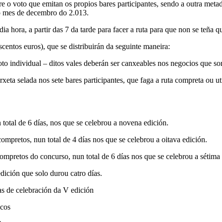
tre o voto que emitan os propios bares participantes, sendo a outra me
o mes de decembro do 2.013.
 hora, a partir das 7 da tarde para facer a ruta para que non se teña q
scentos euros), que se distribuirán da seguinte maneira:
voto individual – ditos vales deberán ser canxeables nos negocios que s
tarxeta selada nos sete bares participantes, que faga a ruta compreta ou 
total de 6 días, nos que se celebrou a novena edición.
mpretos, nun total de 4 días nos que se celebrou a oitava edición.
ompretos do concurso, nun total de 6 días nos que se celebrou a sétima 
dición que solo durou catro días.
ías de celebración da V edición
scos