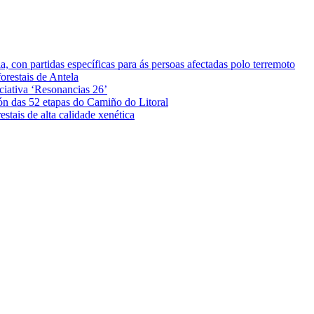
 con partidas específicas para ás persoas afectadas polo terremoto
orestais de Antela
iciativa ‘Resonancias 26’
ón das 52 etapas do Camiño do Litoral
stais de alta calidade xenética