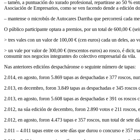
– tamén, a puntuación do xurado profesional, repartirase ao 50 % en
Asociación de Empresarios, como se ven facendo dende a edición d
– mantense o microbús de Autocares Darriba que percorrerá cada media
O público participante optara a premios, por un total de 600,00 € (sei
> tres vales con un valor de 100,00 € (cen euros) cada un deles, ao 
> un vale por valor de 300,00 € (trescentos euros) ao rosco, é dicir, 
consumir nos negocios integrantes do colectivo empresarial da vila.
Nas anteriores edicións despacháronse o seguinte número de tapas:
2.014, en agosto, foron 5.869 tapas as despachadas e 377 roscos, nun 
2.013, en decembro, foron 3.849 tapas as despachadas e 345 roscos co
2.013, en agosto, foron 5.608 tapas as despachadas e 391 os roscos c
2.012, na súa edición de decembro, foron 2.890 votos e 211 roscos, e
2.012, en agosto, foron 4.473 tapas e 357 roscos, nun total de sete d
2.011 – 4.011 tapas entre os sete días que durou o concurso e 357 ro