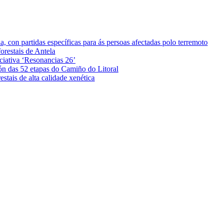
 con partidas específicas para ás persoas afectadas polo terremoto
orestais de Antela
iciativa ‘Resonancias 26’
ón das 52 etapas do Camiño do Litoral
stais de alta calidade xenética