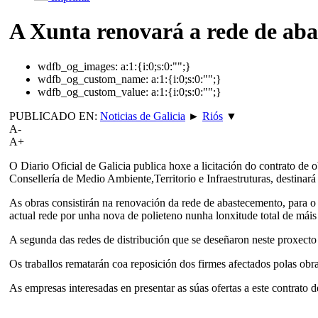
A Xunta renovará a rede de aba
wdfb_og_images:
a:1:{i:0;s:0:"";}
wdfb_og_custom_name:
a:1:{i:0;s:0:"";}
wdfb_og_custom_value:
a:1:{i:0;s:0:"";}
PUBLICADO EN:
Noticias de Galicia
►
Riós
▼
A-
A+
O Diario Oficial de Galicia publica hoxe a licitación do contrato d
Consellería de Medio Ambiente,Territorio e Infraestruturas, destinar
As obras consistirán na renovación da rede de abastecemento, para o q
actual rede por unha nova de polieteno nunha lonxitude total de máis
A segunda das redes de distribución que se deseñaron neste proxecto 
Os traballos rematarán coa reposición dos firmes afectados polas ob
As empresas interesadas en presentar as súas ofertas a este contrato 