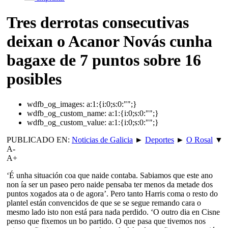
Tres derrotas consecutivas
deixan o Acanor Novás cunha
bagaxe de 7 puntos sobre 16
posibles
wdfb_og_images:
a:1:{i:0;s:0:"";}
wdfb_og_custom_name:
a:1:{i:0;s:0:"";}
wdfb_og_custom_value:
a:1:{i:0;s:0:"";}
PUBLICADO EN:
Noticias de Galicia
►
Deportes
►
O Rosal
▼
A-
A+
‘É unha situación coa que naide contaba. Sabiamos que este ano
non ía ser un paseo pero naide pensaba ter menos da metade dos
puntos xogados ata o de agora’. Pero tanto Harris coma o resto do
plantel están convencidos de que se se segue remando cara o
mesmo lado isto non está para nada perdido. ‘O outro dia en Cisne
penso que fixemos un bo partido. O que pasa que tivemos nos