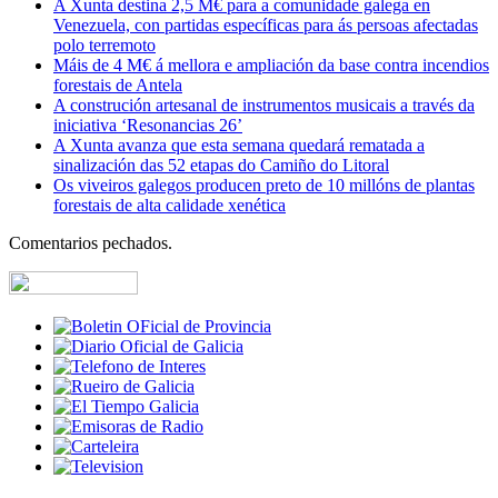
A Xunta destina 2,5 M€ para a comunidade galega en
Venezuela, con partidas específicas para ás persoas afectadas
polo terremoto
Máis de 4 M€ á mellora e ampliación da base contra incendios
forestais de Antela
A construción artesanal de instrumentos musicais a través da
iniciativa ‘Resonancias 26’
A Xunta avanza que esta semana quedará rematada a
sinalización das 52 etapas do Camiño do Litoral
Os viveiros galegos producen preto de 10 millóns de plantas
forestais de alta calidade xenética
Comentarios pechados.