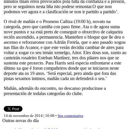
minutos finais erros provocados pola falta da confianza e a presión,
pero se seguimos nesta liña isto podese remontar.O que non
podemos ver agora e a clasificación se non ir partido a partido’.
O rival de mañán e o Promens Cañiza (19:00 h), novato na
categoría, pero que camiña con paso firme. Ata o de agora suma
nove puntos e xa está preto de conseguir o obxectivo de calqueira
recién ascendido, a permanencia. Manteñen o bloque que lle deu o
ascenso e reforzaronse con Adrián Freiría, que o ano pasado xogou
nas filas do Acanor, e que este verán decidiu cambiar de aires para
voltar a xogar co seu irmán xemelgo, Aitor. Eles dous son, xunto ao
canteirán rosaleiro Esteban Martínez, tres dos pilares nos que se
sustenta este proxecto. Para Harris será especia enfrontarse a este
último xa que é foron compañeiros dende que se iniciaron neste
deporte ata os 19 anos. ‘Será especial, pero ainda que fora das
pistas sexamos intimos, mañán cada un defenderá o seu.’
Mañán, ademáis do encontro, no descanso producirase a
presentación de todalas categorías do clube.
14 de novembro de 2014 | 16:08 •
Sen comentarios
Outras novas do día