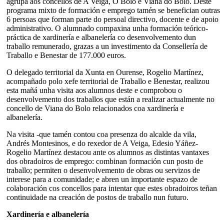
agrupa aos concellos de A Veiga, O Bolo e Viana do Bolo. Deste
programa mixto de formación e emprego tamén se benefician outras
6 persoas que forman parte do persoal directivo, docente e de apoio
administrativo. O alumnado compaxina unha formación teórico-
práctica de xardinería e albanelería co desenvolvemento dun
traballo remunerado, grazas a un investimento da Consellería de
Traballo e Benestar de 177.000 euros.
O delegado territorial da Xunta en Ourense, Rogelio Martínez,
acompañado polo xefe territorial de Traballo e Benestar, realizou
esta mañá unha visita aos alumnos deste e comprobou o
desenvolvemento dos traballos que están a realizar actualmente no
concello de Viana do Bolo relacionados coa xardinería e
albanelería.
Na visita -que tamén contou coa presenza do alcalde da vila,
Andrés Montesinos, e do rexedor de A Veiga, Edesio Yáñez-
Rogelio Martínez destacou ante os alumnos as distintas vantaxes
dos obradoiros de emprego: combinan formación cun posto de
traballo; permiten o desenvolvemento de obras ou servizos de
interese para a comunidade; e abren un importante espazo de
colaboración cos concellos para intentar que estes obradoiros teñan
continuidade na creación de postos de traballo nun futuro.
Xardinería e albanelería