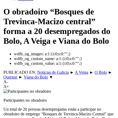
O obradoiro “Bosques de
Trevinca-Macizo central”
forma a 20 desempregados do
Bolo, A Veiga e Viana do Bolo
wdfb_og_images:
a:1:{i:0;s:0:"";}
wdfb_og_custom_name:
a:1:{i:0;s:0:"";}
wdfb_og_custom_value:
a:1:{i:0;s:0:"";}
PUBLICADO EN:
Noticias de Galicia
►
A Veiga
►
O Bolo
►
Ourense
►
Viana do Bolo
▼
A-
A+
Participantes no obradoiro
Un total de 20 persoas desempregadas están a participar no
obradoiro de emprego “Bosques de Trevinca-Macizo Central” que