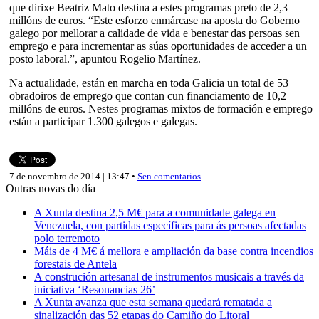
que dirixe Beatriz Mato destina a estes programas preto de 2,3
millóns de euros. “Este esforzo enmárcase na aposta do Goberno
galego por mellorar a calidade de vida e benestar das persoas sen
emprego e para incrementar as súas oportunidades de acceder a un
posto laboral.”, apuntou Rogelio Martínez.
Na actualidade, están en marcha en toda Galicia un total de 53
obradoiros de emprego que contan cun financiamento de 10,2
millóns de euros. Nestes programas mixtos de formación e emprego
están a participar 1.300 galegos e galegas.
7 de novembro de 2014 | 13:47 •
Sen comentarios
Outras novas do día
A Xunta destina 2,5 M€ para a comunidade galega en
Venezuela, con partidas específicas para ás persoas afectadas
polo terremoto
Máis de 4 M€ á mellora e ampliación da base contra incendios
forestais de Antela
A construción artesanal de instrumentos musicais a través da
iniciativa ‘Resonancias 26’
A Xunta avanza que esta semana quedará rematada a
sinalización das 52 etapas do Camiño do Litoral