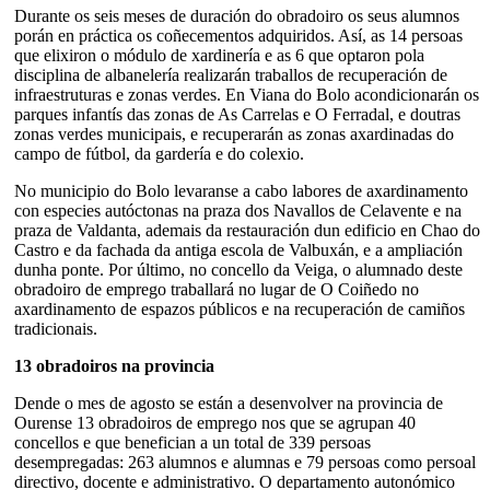
Durante os seis meses de duración do obradoiro os seus alumnos
porán en práctica os coñecementos adquiridos. Así, as 14 persoas
que elixiron o módulo de xardinería e as 6 que optaron pola
disciplina de albanelería realizarán traballos de recuperación de
infraestruturas e zonas verdes. En Viana do Bolo acondicionarán os
parques infantís das zonas de As Carrelas e O Ferradal, e doutras
zonas verdes municipais, e recuperarán as zonas axardinadas do
campo de fútbol, da gardería e do colexio.
No municipio do Bolo levaranse a cabo labores de axardinamento
con especies autóctonas na praza dos Navallos de Celavente e na
praza de Valdanta, ademais da restauración dun edificio en Chao do
Castro e da fachada da antiga escola de Valbuxán, e a ampliación
dunha ponte. Por último, no concello da Veiga, o alumnado deste
obradoiro de emprego traballará no lugar de O Coiñedo no
axardinamento de espazos públicos e na recuperación de camiños
tradicionais.
13 obradoiros na provincia
Dende o mes de agosto se están a desenvolver na provincia de
Ourense 13 obradoiros de emprego nos que se agrupan 40
concellos e que benefician a un total de 339 persoas
desempregadas: 263 alumnos e alumnas e 79 persoas como persoal
directivo, docente e administrativo. O departamento autonómico