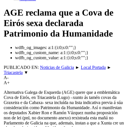
AGE reclama que a Cova de
Eirós sexa declarada
Patrimonio da Humanidade
wdfb_og_images:
a:1:{i:0;s:0:"";}
wdfb_og_custom_name:
a:1:{i:0;s:0:"";}
wdfb_og_custom_value:
a:1:{i:0;s:0:"";}
PUBLICADO EN:
Noticias de Galicia
►
Local Portada
►
Triacastela
▼
A-
A+
Alternativa Galega de Esquerda (AGE) quere que a emblemática
Cova de Eirós, en Triacastela (Lugo) –xunto ás tamén covas da
Graxeira e da Cabaxa- sexa incluída na lista indicativa previa á súa
consideración como Patrimonio da Humanidade. Así o manifestan
os deputados Xabier Ron e Ramón Vázquez nunha proposición
non de lei (pnl, no documento anexo) rexistrada esta mañá no
Parlamento de Galicia na que, ademais, instan a que a Xunta cre un