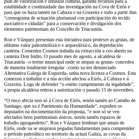
plan de valorización e difusión cultural, garanta recursos para a
estabilidade e continuidade das investigación na Cova de Eirós e
para que os haxa tamén na Cabaxa e na Graxeira e todo a partir dun
“cronograma de actuación plurianual con participación do tecido
asociativo e cidadán” para a conservación e divulgación dos
elementos patrimoniais do Concello de Triacastela.
Ron e Vázquez presentan esta iniciativa para protexer as grutas, de
altísimo valor paleontolóxico e arqueolóxico, da depredación
canteira. Cementos Cosmos traballa na extracción a ceo aberto na
canteira Don Isidro. O pasado mes de agosto, a alcaldesa de
Triacastela –o termo municipal onde se atopan as grutas- concedeu
de maneira totalmente irregular –como xa ten denunciado
Alternativa Galega de Esquerda- unha nova licenza a Cosmos. Esta
comezou a traballar e a súa acción afectou a Eirós, á Cabaxa e á
Graxeira. Logo de defender “o estrito cumprimento da legalidade”,
a propia alcaldesa retirou a autorización o pasado 15 de novembro.
“O risco afecta non só á Cova de Eirós, senón tamén ao Camiño de
Santiago, que xa é Patrimonio da Humanidade”, expoñen os
deputados na documentación da proposta, “e non só se ven
afectados bens patrimoniais únicos, senón tamén espazos de
traballo agrogandeiro”. Ron e Vázquez lembran que amais de
Eirós, onde xa se atopraon pegadas fundamentais para comprender
o período paleolítico no territorio da actual Galiza, as covas da