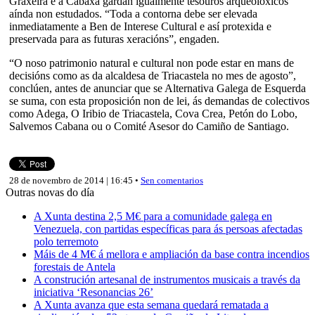
Graxeira e a Cabaxa gardan igualmente tesouros arqueolóxicos
aínda non estudados. “Toda a contorna debe ser elevada
inmediatamente a Ben de Interese Cultural e así protexida e
preservada para as futuras xeracións”, engaden.
“O noso patrimonio natural e cultural non pode estar en mans de
decisións como as da alcaldesa de Triacastela no mes de agosto”,
conclúen, antes de anunciar que se Alternativa Galega de Esquerda
se suma, con esta proposición non de lei, ás demandas de colectivos
como Adega, O Iribio de Triacastela, Cova Crea, Petón do Lobo,
Salvemos Cabana ou o Comité Asesor do Camiño de Santiago.
28 de novembro de 2014 | 16:45 •
Sen comentarios
Outras novas do día
A Xunta destina 2,5 M€ para a comunidade galega en
Venezuela, con partidas específicas para ás persoas afectadas
polo terremoto
Máis de 4 M€ á mellora e ampliación da base contra incendios
forestais de Antela
A construción artesanal de instrumentos musicais a través da
iniciativa ‘Resonancias 26’
A Xunta avanza que esta semana quedará rematada a