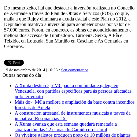
Do mesmo xeito, hai que destacar a inversión realizada no Concello
de Xermade a través do Plan de Obras e Servizos (POS), co que,
malia a que Rajoy eliminara a axuda estatal a este Plan no 2012, a
Deputación mantivo a inversión para acometer obras por valor de
57.000 euros. Foron, en concreto, as obras de acondicionamento e
mellora dos accesos de Tumbadoiro, Tarroeira, Seixo, A Pía e
Teixido, en Lousada; San Martiño en Caschao e As Cernadas en
Cebreiros.
19 de novembro de 2014 | 10:33 •
Sen comentarios
Outras novas do día
A Xunta destina 2,5 M€ para a comunidade galega en
Venezuela, con partidas específicas para ás persoas afectadas
polo terremoto
Máis de 4 M€ á mellora e ampliación da base contra incendios
forestais de Antela
A construción artesanal de instrumentos musicais a través da
iniciativa ‘Resonancias 26’
A Xunta avanza que esta semana quedará rematada a
sinalización das 52 etapas do Camiño do Litoral
Os viveiros galegos producen preto de 10 millóns de plantas