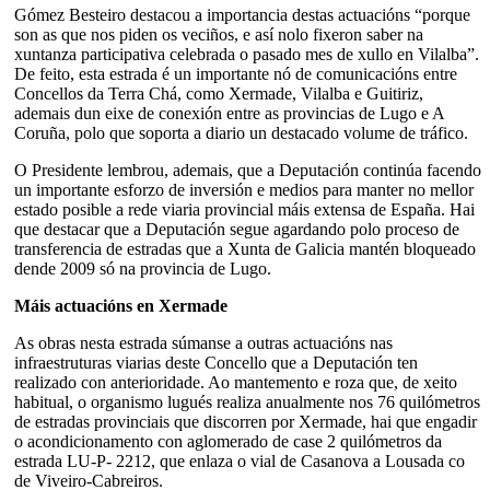
Gómez Besteiro destacou a importancia destas actuacións “porque
son as que nos piden os veciños, e así nolo fixeron saber na
xuntanza participativa celebrada o pasado mes de xullo en Vilalba”.
De feito, esta estrada é un importante nó de comunicacións entre
Concellos da Terra Chá, como Xermade, Vilalba e Guitiriz,
ademais dun eixe de conexión entre as provincias de Lugo e A
Coruña, polo que soporta a diario un destacado volume de tráfico.
O Presidente lembrou, ademais, que a Deputación continúa facendo
un importante esforzo de inversión e medios para manter no mellor
estado posible a rede viaria provincial máis extensa de España. Hai
que destacar que a Deputación segue agardando polo proceso de
transferencia de estradas que a Xunta de Galicia mantén bloqueado
dende 2009 só na provincia de Lugo.
Máis actuacións en Xermade
As obras nesta estrada súmanse a outras actuacións nas
infraestruturas viarias deste Concello que a Deputación ten
realizado con anterioridade. Ao mantemento e roza que, de xeito
habitual, o organismo lugués realiza anualmente nos 76 quilómetros
de estradas provinciais que discorren por Xermade, hai que engadir
o acondicionamento con aglomerado de case 2 quilómetros da
estrada LU-P- 2212, que enlaza o vial de Casanova a Lousada co
de Viveiro-Cabreiros.