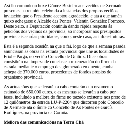
Así llo comunicou hoxe Gómez Besteiro aos veciños de Xermade
presentes na reunión celebrada a instancias dos propios veciños,
invitación que o Presidente aceptou agradecido, e ata a que tamén
quixo achegarse o Alcalde das Pontes, Valentín González Formoso.
Deste xeito, a Deputación continúa dando rápida resposta ás
peticións dos veciños da provincia, ao incorporar aos presupostos
provinciais as súas prioridades, como, neste caso, as infraestruturas.
Esta é a segunda ocasión na que o fai, logo de que a semana pasada
anunciaran as obras na estrada provincial que une as localidades de
Friol e Parga, no veciño Concello de Guitiriz. Ditas obras
consistirán na limpeza de cunetas e a rexeneración do firme da
estrada mediante o emprego de aglomerado en quente, cunha
achega de 370.000 euros, procedentes de fondos propios do
organismo provincial.
As actuacións que se levarán a cabo contarán cun orzamento
estimado de 650.000 euros, e as mesmas se levarán a cabo por
fases, incluíndo a mellora do firme no trazado existente nos preto de
12 quilómetros da estrada LU-P-2204 que discorren polo Concello
de Xermade ata o límite co Concello de As Pontes de García
Rodríguez, na provincia da Coruña.
Mellora das comunicacións na Terra Chá