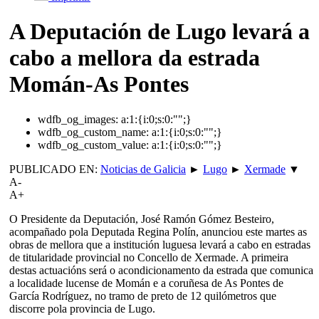
A Deputación de Lugo levará a
cabo a mellora da estrada
Momán-As Pontes
wdfb_og_images:
a:1:{i:0;s:0:"";}
wdfb_og_custom_name:
a:1:{i:0;s:0:"";}
wdfb_og_custom_value:
a:1:{i:0;s:0:"";}
PUBLICADO EN:
Noticias de Galicia
►
Lugo
►
Xermade
▼
A-
A+
O Presidente da Deputación, José Ramón Gómez Besteiro,
acompañado pola Deputada Regina Polín, anunciou este martes as
obras de mellora que a institución luguesa levará a cabo en estradas
de titularidade provincial no Concello de Xermade. A primeira
destas actuacións será o acondicionamento da estrada que comunica
a localidade lucense de Momán e a coruñesa de As Pontes de
García Rodríguez, no tramo de preto de 12 quilómetros que
discorre pola provincia de Lugo.