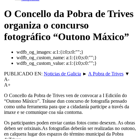
O Concello da Pobra de Trives
organiza o concurso
fotográfico “Outono Máxico”
wdfb_og_images:
a:1:{i:0;s:0:"";}
wdfb_og_custom_name:
a:1:{i:0;s:0:"";}
wdfb_og_custom_value:
a:1:{i:0;s:0:"";}
PUBLICADO EN:
Noticias de Galicia
►
A Pobra de Trives
▼
A-
A+
O Concello da Pobra de Trives ven de convocar a I Edición do
“Outono Máxico”. Trátase dun concurso de fotografía pensado
como unha ferramenta para que a cidadanía participe a través da
imaxe e se comunique coa súa contorna.
Os participantes poden enviar cantas fotos como desexen. As obras
deben ser orixinais.As fotografías deberán ser realizadas no outono,
en calquera lugar dos espazos do término municipal da Pobra