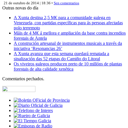
21 de outubro de 2014 | 18:36 •
Sen comentarios
Outras novas do día
A Xunta destina 2,5 M€ para a comunidade galega en
Venezuela, con partidas específicas para ás persoas afectadas
polo terremoto
Máis de 4 M€ á mellora e ampliación da base contra incendios
forestais de Antela
A construción artesanal de instrumentos musicais a través da
iniciativa ‘Resonancias 26’
A Xunta avanza que esta semana quedará rematada a
sinalización das 52 etapas do Camiño do Litoral
Os viveiros galegos producen preto de 10 millóns de plantas
forestais de alta calidade xenética
Comentarios pechados.