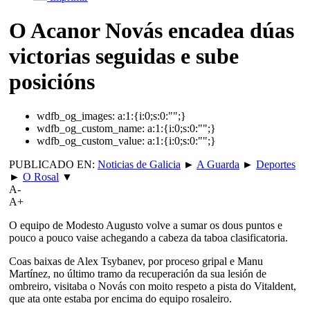
O Acanor Novás encadea dúas
victorias seguidas e sube
posicións
wdfb_og_images:
a:1:{i:0;s:0:"";}
wdfb_og_custom_name:
a:1:{i:0;s:0:"";}
wdfb_og_custom_value:
a:1:{i:0;s:0:"";}
PUBLICADO EN:
Noticias de Galicia
►
A Guarda
►
Deportes
►
O Rosal
▼
A-
A+
O equipo de Modesto Augusto volve a sumar os dous puntos e
pouco a pouco vaise achegando a cabeza da taboa clasificatoria.
Coas baixas de Alex Tsybanev, por proceso gripal e Manu
Martínez, no último tramo da recuperación da sua lesión de
ombreiro, visitaba o Novás con moito respeto a pista do Vitaldent,
que ata onte estaba por encima do equipo rosaleiro.