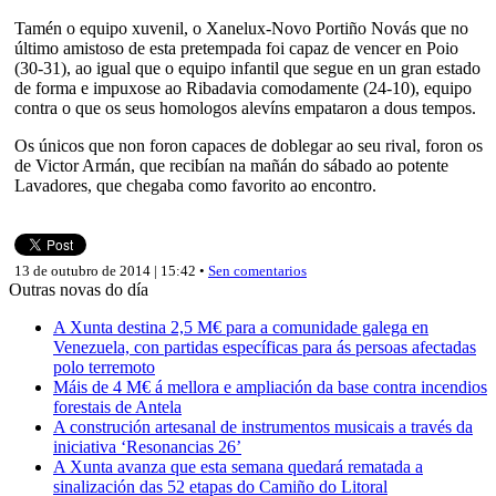
Tamén o equipo xuvenil, o Xanelux-Novo Portiño Novás que no
último amistoso de esta pretempada foi capaz de vencer en Poio
(30-31), ao igual que o equipo infantil que segue en un gran estado
de forma e impuxose ao Ribadavia comodamente (24-10), equipo
contra o que os seus homologos alevíns empataron a dous tempos.
Os únicos que non foron capaces de doblegar ao seu rival, foron os
de Victor Armán, que recibían na mañán do sábado ao potente
Lavadores, que chegaba como favorito ao encontro.
13 de outubro de 2014 | 15:42 •
Sen comentarios
Outras novas do día
A Xunta destina 2,5 M€ para a comunidade galega en
Venezuela, con partidas específicas para ás persoas afectadas
polo terremoto
Máis de 4 M€ á mellora e ampliación da base contra incendios
forestais de Antela
A construción artesanal de instrumentos musicais a través da
iniciativa ‘Resonancias 26’
A Xunta avanza que esta semana quedará rematada a
sinalización das 52 etapas do Camiño do Litoral