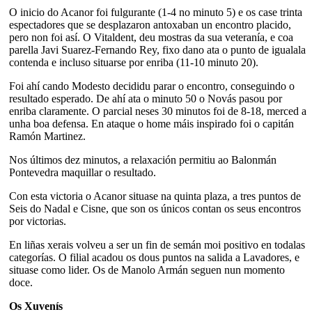
O inicio do Acanor foi fulgurante (1-4 no minuto 5) e os case trinta
espectadores que se desplazaron antoxaban un encontro placido,
pero non foi así. O Vitaldent, deu mostras da sua veteranía, e coa
parella Javi Suarez-Fernando Rey, fixo dano ata o punto de igualala
contenda e incluso situarse por enriba (11-10 minuto 20).
Foi ahí cando Modesto decididu parar o encontro, conseguindo o
resultado esperado. De ahí ata o minuto 50 o Novás pasou por
enriba claramente. O parcial neses 30 minutos foi de 8-18, merced a
unha boa defensa. En ataque o home máis inspirado foi o capitán
Ramón Martinez.
Nos últimos dez minutos, a relaxación permitiu ao Balonmán
Pontevedra maquillar o resultado.
Con esta victoria o Acanor situase na quinta plaza, a tres puntos de
Seis do Nadal e Cisne, que son os únicos contan os seus encontros
por victorias.
En liñas xerais volveu a ser un fin de semán moi positivo en todalas
categorías. O filial acadou os dous puntos na salida a Lavadores, e
situase como lider. Os de Manolo Armán seguen nun momento
doce.
Os Xuvenís