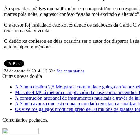
Á espera das análises que ratificarán se a composición se corresponde
martes pola noite, o agresor confeso “estaba moi excitado e alterado”
O agresor foi trasladado este xoves dende os calabozos da Garda Civ
rexistro da súa vivenda.
O detido xa confesou en dúas ocasións ser o autor dos disparos á súa
autoinculpou o mércores.
28 de agosto de 2014 | 12:32 •
Sen comentarios
Outras novas do día
A Xunta destina 2,5 M€ para a comunidade galega en Venezuela,
Máis de 4 M€ á mellora e ampliación da base contra incendios f
A construción artesanal de instrumentos musicais a través da in
A Xunta avanza que esta semana quedará rematada a sinalizaci
Os viveiros galegos producen preto de 10 millóns de plantas fore
Comentarios pechados.