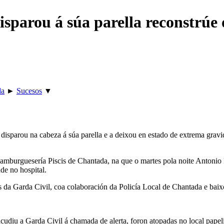
sparou á súa parella reconstrúe 
da
►
Sucesos
▼
 disparou na cabeza á súa parella e a deixou en estado de extrema grav
Hamburguesería Piscis de Chantada, na que o martes pola noite Antonio F
de no hospital.
es da Garda Civil, coa colaboración da Policía Local de Chantada e bai
acudiu a Garda Civil á chamada de alerta, foron atopadas no local papel