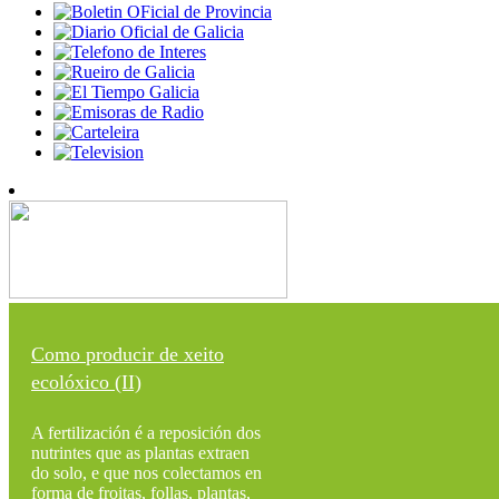
Como producir de xeito
ecolóxico (II)
A fertilización é a reposición dos
nutrintes que as plantas extraen
do solo, e que nos colectamos en
forma de froitas, follas, plantas,