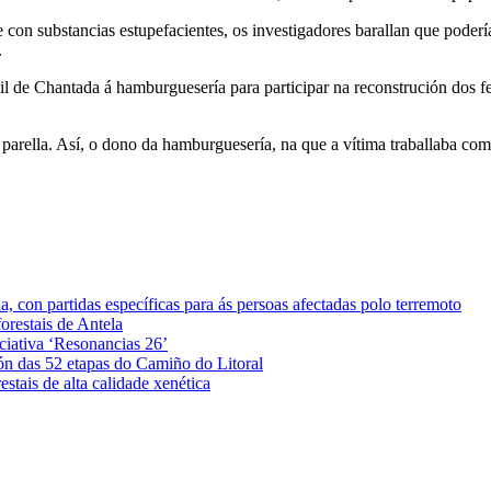
 con substancias estupefacientes, os investigadores barallan que poderí
.
il de Chantada á hamburguesería para participar na reconstrución dos f
 parella. Así, o dono da hamburguesería, na que a vítima traballaba co
 con partidas específicas para ás persoas afectadas polo terremoto
orestais de Antela
iciativa ‘Resonancias 26’
ón das 52 etapas do Camiño do Litoral
stais de alta calidade xenética