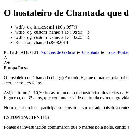
O hostaleiro de Chantada que di
wdfb_og_images:
a:1:{i:0;s:0:"";}
wdfb_og_custom_name:
a:1:{i:0;s:0:"";}
wdfb_og_custom_value:
a:1:{i:0;s:0:"";}
Relación:
chantada28082014
PUBLICADO EN:
Noticias de Galicia
►
Chantada
►
Local Porta
A-
A+
Europa Press
O hostaleiro de Chantada (Lugo) Antonio F., que o martes pola noite
aconteceron os feitos.
Así, en torno ás 10,30 horas arrancou a reconstrución dos feitos na 
Figueroa, de 32 anos, que continúa estable dentro da extrema gravida
No rexistro do local participaron cans de rastrexo, ademais de axent
ESTUPEFACIENTES
Fontes da investigación confirmaron que o martes pola noite, cando 