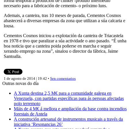
forma temporal a produción de clínker -produto intermedio
necesario para a fabricación de cemento- o próximo luns.
Ademais, a canteira, tras 10 meses de parada, Cementos Cosmos
abastecerá a diversas empresas da zona que utilizan a súa calcaria e
lousa.
Cementos Cosmos iniciou a explotación da canteira de Triacastela
en 1978 e tivo que paralizar a súa actividade o ano pasado. “É unha
boa noticia que a canteira poida poñerse en marcha e seguir
xerando emprego na zona”, sinalou o director da fábrica, Jaime
Santoalla.
1 de agosto de 2014 | 19:42 •
Sen comentarios
Outras novas do día
A Xunta destina 2,5 M€ para a comunidade galega en
Venezuela, con partidas específicas para ás persoas afectadas
polo terremoto
Máis de 4 M€ á mellora e ampliación da base contra incendios
forestais de Antela
A construción artesanal de instrumentos musicais a través da
iniciativa ‘Resonancias 26’