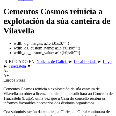
Cementos Cosmos reinicia a
explotación da súa canteira de
Vilavella
wdfb_og_images:
a:1:{i:0;s:0:"";}
wdfb_og_custom_name:
a:1:{i:0;s:0:"";}
wdfb_og_custom_value:
a:1:{i:0;s:0:"";}
PUBLICADO EN:
Noticias de Galicia
►
Local Portada
►
Lugo
►
Triacastela
▼
A-
A+
Europa Press
Cementos Cosmos reinicia a explotación da súa canteira de
Vilavella ao obter a licenza municipal que solicitara ao Concello de
Triacastela (Lugo), unha vez que a Casa do concello recibiu os
informes favorables necesarios dos distintos organismos.
Coa subministración da canteira, a fábrica de Oural continuará de