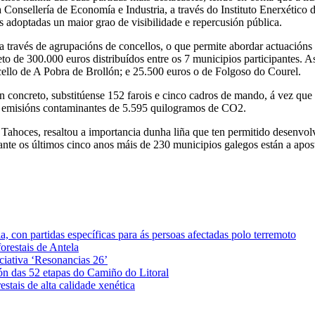
Consellería de Economía e Industria, a través do Instituto Enerxético d
 adoptadas un maior grao de visibilidade e repercusión pública.
 a través de agrupacións de concellos, o que permite abordar actuacións
o de 300.000 euros distribuídos entre os 7 municipios participantes. A
ello de A Pobra de Brollón; e 25.500 euros o de Folgoso do Courel.
n concreto, substitúense 152 farois e cinco cadros de mando, á vez que 
emisións contaminantes de 5.595 quilogramos de CO2.
 Tahoces, resaltou a importancia dunha liña que ten permitido desenvol
nte os últimos cinco anos máis de 230 municipios galegos están a aposta
 con partidas específicas para ás persoas afectadas polo terremoto
orestais de Antela
iciativa ‘Resonancias 26’
ón das 52 etapas do Camiño do Litoral
stais de alta calidade xenética