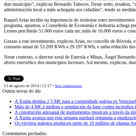
dun municipio”, explicou Bernardo Tahoces. Deste xeito, resaltou, “a 
administración local a máis achegada aos cidadáns”, tendo as medidas
Raquel Arias incidiu na importancia de xestionar estes investimentos
programa, apuntou, a Consellería de Economía e Industria achega pret
Lemos percibirán 51.000 euros cada un; máis de 16.000 euros o conc
Grazas a este investimento, explicou Arias, no concello de Bóveda, e
consumo anual de 53.209 KWh a 29.197 KWh, e unha redución das 
Neste contexto, o director xeral de Enerxía e Minas, Ángel Bernardo
aforro enerxético dos municipios lucenses. Así mesmo, explicou, dura
13 de agosto de 2014 | 12:57 •
Sen comentarios
Outras novas do día
A Xunta destina 2,5 M€ para a comunidade galega en Venezuela,
Máis de 4 M€ á mellora e ampliación da base contra incendios f
A construción artesanal de instrumentos musicais a través da in
A Xunta avanza que esta semana quedará rematada a sinalizaci
Os viveiros galegos producen preto de 10 millóns de plantas fore
Comentarios pechados.