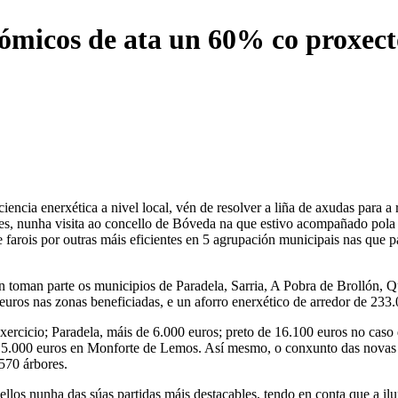
ómicos de ata un 60% co proxecto
iencia enerxética a nivel local, vén de resolver a liña de axudas para a
s, nunha visita ao concello de Bóveda na que estivo acompañado pola de
e farois por outras máis eficientes en 5 agrupación municipais nas que p
én toman parte os municipios de Paradela, Sarria, A Pobra de Brollón,
0 euros nas zonas beneficiadas, e un aforro enerxético de arredor de 2
xercicio; Paradela, máis de 6.000 euros; preto de 16.100 euros no caso
e 5.000 euros en Monforte de Lemos. Así mesmo, o conxunto das novas i
570 árbores.
cellos nunha das súas partidas máis destacables, tendo en conta que a 