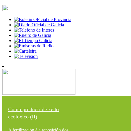
Como producir de xeito
ecolóxico (II)
A fertilización é a reposición dos