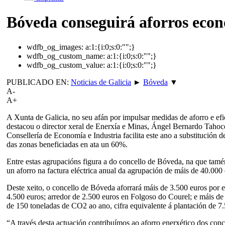
Bóveda conseguirá aforros econ
wdfb_og_images:
a:1:{i:0;s:0:"";}
wdfb_og_custom_name:
a:1:{i:0;s:0:"";}
wdfb_og_custom_value:
a:1:{i:0;s:0:"";}
PUBLICADO EN:
Noticias de Galicia
►
Bóveda
▼
A-
A+
A Xunta de Galicia, no seu afán por impulsar medidas de aforro e efic
destacou o director xeral de Enerxía e Minas, Ángel Bernardo Tahoce
Consellería de Economía e Industria facilita este ano a substitución d
das zonas beneficiadas en ata un 60%.
Entre estas agrupacións figura a do concello de Bóveda, na que tam
un aforro na factura eléctrica anual da agrupación de máis de 40.00
Deste xeito, o concello de Bóveda aforrará máis de 3.500 euros por e
4.500 euros; arredor de 2.500 euros en Folgoso do Courel; e máis d
de 150 toneladas de CO2 ao ano, cifra equivalente á plantación de 7.
“A través desta actuación contribuímos ao aforro enerxético dos con