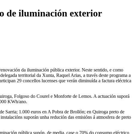
 de iluminación exterior
 renovación da iluminación pública exterior. Neste sentido, e como
legada territorial da Xunta, Raquel Arias, a través deste programa a
articipan 29 concellos lucenses que verán diminuída a factura eléctrica
 Quiroga, Folgoso do Courel e Monforte de Lemos. A actuación suporá
33.000 KWh/ano.
 de Sarria; 1.000 euros en A Pobra de Brollón; en Quiroga preto de
nstalacións suporán unha redución das emisións á atmosfera de preto
iluminación pública supón, de media, case o 70% do consumo eléctrico