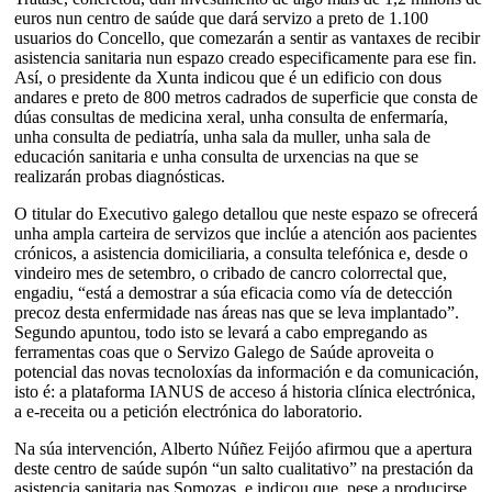
euros nun centro de saúde que dará servizo a preto de 1.100
usuarios do Concello, que comezarán a sentir as vantaxes de recibir
asistencia sanitaria nun espazo creado especificamente para ese fin.
Así, o presidente da Xunta indicou que é un edificio con dous
andares e preto de 800 metros cadrados de superficie que consta de
dúas consultas de medicina xeral, unha consulta de enfermaría,
unha consulta de pediatría, unha sala da muller, unha sala de
educación sanitaria e unha consulta de urxencias na que se
realizarán probas diagnósticas.
O titular do Executivo galego detallou que neste espazo se ofrecerá
unha ampla carteira de servizos que inclúe a atención aos pacientes
crónicos, a asistencia domiciliaria, a consulta telefónica e, desde o
vindeiro mes de setembro, o cribado de cancro colorrectal que,
engadiu, “está a demostrar a súa eficacia como vía de detección
precoz desta enfermidade nas áreas nas que se leva implantado”.
Segundo apuntou, todo isto se levará a cabo empregando as
ferramentas coas que o Servizo Galego de Saúde aproveita o
potencial das novas tecnoloxías da información e da comunicación,
isto é: a plataforma IANUS de acceso á historia clínica electrónica,
a e-receita ou a petición electrónica do laboratorio.
Na súa intervención, Alberto Núñez Feijóo afirmou que a apertura
deste centro de saúde supón “un salto cualitativo” na prestación da
asistencia sanitaria nas Somozas, e indicou que, pese a producirse