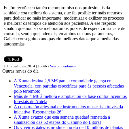
Feijóo recoñeceu tamén o compromiso dos profesionais da
sanidade coa mellora do sistema, que fai posible ter máis recursos
para dedicar ao máis importante, modernizar e axilizar os procesos
e mellorar os tempos de atención aos pacientes. A ese respecto
sinalou que non só se melloraron os prazos de espera cirúrxica e de
consulta, senón que, ademais, en ambos os dous parámetros,
Galicia conseguiu o ano pasado mellores datos que a media das
autonomías.
18 de xullo de 2014 | 16:46 •
Sen comentarios
Outras novas do día
A Xunta destina 2,5 M€ para a comunidade galega en
Venezuela, con partidas específicas para ás persoas afectadas
polo terremoto
Máis de 4 M€ á mellora e ampliación da base contra incendios
forestais de Antela
A construción artesanal de instrumentos musicais a través da
iniciativa ‘Resonancias 26’
A Xunta avanza que esta semana quedará rematada a
sinalización das 52 etapas do Camiño do Litoral
Os viveiros galegos producen preto de 10 millóns de plantas