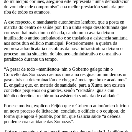
do municipio coruñés, asegurou este representa “unha demostración
de vontade e de compromiso” coa mellor prestación sanitaria por
riba de todos os atrancos.
A ese respecto, o mandatario autonómico lembrou que a posta en
marcha do centro de saúde pon fin a unha etapa desafortunada que
comezou hai máis dunha década, cando unha avaría deixou
inutilizado o antigo ambulatorio e se trasladou a asistencia sanitaria
aos sotos dun edificio municipal. Posteriormente, a quebra da
empresa adxudicataria das obras da nova infraestrutura deixou o
proceso nunha situación de bloqueo administrativo e o mantivo
paralizado durante un tempo.
“A pesar de todo –manifestou- nin o Goberno galego nin o
Concello das Somozas caemos nunca na resignación nin demos un
paso atrás na determinación de chegar á meta que hoxe acadamos”.
E, engadiu que, en materia de sanidade, para a Xunta non existen
concellos pequenos ou grandes, senón “cidadáns iguais cun
idéntico dereito a recibir unha asistencia sanitaria de calidade”.
Por ese motivo, explicou Feijóo que o Goberno autonómico iniciou
un novo proceso de licitación, concluíu o edificio e o equipou, de
forma que agora é posible, por fin, que Galicia salde “a débeda
pendente coa sanidade das Somozas”.
Trátase, concretou, dun investimento de algo máis de 1,2 millóns de