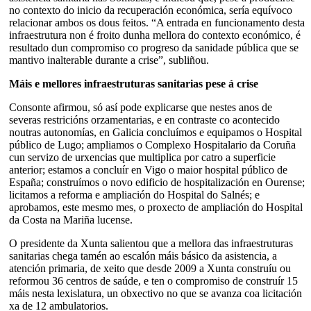
no contexto do inicio da recuperación económica, sería equívoco
relacionar ambos os dous feitos. “A entrada en funcionamento desta
infraestrutura non é froito dunha mellora do contexto económico, é
resultado dun compromiso co progreso da sanidade pública que se
mantivo inalterable durante a crise”, subliñou.
Máis e mellores infraestruturas sanitarias pese á crise
Consonte afirmou, só así pode explicarse que nestes anos de
severas restricións orzamentarias, e en contraste co acontecido
noutras autonomías, en Galicia concluímos e equipamos o Hospital
público de Lugo; ampliamos o Complexo Hospitalario da Coruña
cun servizo de urxencias que multiplica por catro a superficie
anterior; estamos a concluír en Vigo o maior hospital público de
España; construímos o novo edificio de hospitalización en Ourense;
licitamos a reforma e ampliación do Hospital do Salnés; e
aprobamos, este mesmo mes, o proxecto de ampliación do Hospital
da Costa na Mariña lucense.
O presidente da Xunta salientou que a mellora das infraestruturas
sanitarias chega tamén ao escalón máis básico da asistencia, a
atención primaria, de xeito que desde 2009 a Xunta construíu ou
reformou 36 centros de saúde, e ten o compromiso de construír 15
máis nesta lexislatura, un obxectivo no que se avanza coa licitación
xa de 12 ambulatorios.