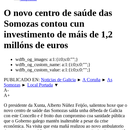
O novo centro de saúde das
Somozas contou cun
investimento de máis de 1,2
millóns de euros
wdfb_og_images:
a:1:{i:0;s:0:"";}
wdfb_og_custom_name:
a:1:{i:0;s:0:"";}
wdfb_og_custom_value:
a:1:{i:0;s:0:"";}
PUBLICADO EN:
Noticias de Galicia
►
A Coruña
►
As
Somozas
►
Local Portada
▼
A-
A+
O presidente da Xunta, Alberto Núñez Feijóo, salientou hoxe que o
novo centro de saúde das Somozas salda unha débeda de Galicia
con este Concello e é froito dun compromiso coa sanidade pública
que o Goberno galego mantén inalterable a pesar da crise
económica. Na visita que esta mañá realizou ao novo ambulatorio