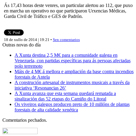
Ás 17,43 horas deste venres, un particular alertou ao 112, que puxo
en marcha un operativo no que participaron Urxencias Médicas,
Garda Civil de Tráfico e GES de Padrón.
18 de xullo de 2014 | 19:21 •
Sen comentarios
Outras novas do día
A Xunta destina 2,5 M€ para a comunidade galega en
Venezuela, con partidas específicas para ás persoas afectadas
polo terremoto
Máis de 4 M€ á mellora e ampliación da base contra incendios
forestais de Antela
A construción artesanal de instrumentos musicais a través da
iniciativa ‘Resonancias 26’
A Xunta avanza que esta semana quedará rematada a
sinalización das 52 etapas do Camiño do Litoral
Os viveiros galegos producen preto de 10 millóns de plantas
forestais de alta calidade xenética
Comentarios pechados.