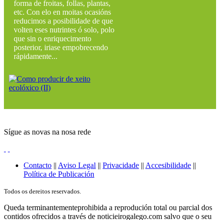
forma de froitas, follas, plantas,
etc. Con elo en moitas ocasións
reducimos a posibilidade de que
volten eses nutrintes ó solo, polo
que sin o enriquecimento
posterior, iriase empobrecendo
rápidamente...
Sígue as novas na nosa rede
Contacto
||
Aviso Legal
||
Privacidade
||
Accesibilidade
||
Política de Publicación
Todos os dereitos reservados.
Queda terminantementeprohibida a reprodución total ou parcial dos
contidos ofrecidos a través de noticieirogalego.com salvo que o seu