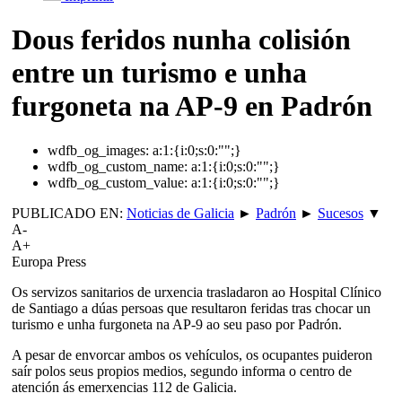
Dous feridos nunha colisión
entre un turismo e unha
furgoneta na AP-9 en Padrón
wdfb_og_images:
a:1:{i:0;s:0:"";}
wdfb_og_custom_name:
a:1:{i:0;s:0:"";}
wdfb_og_custom_value:
a:1:{i:0;s:0:"";}
PUBLICADO EN:
Noticias de Galicia
►
Padrón
►
Sucesos
▼
A-
A+
Europa Press
Os servizos sanitarios de urxencia trasladaron ao Hospital Clínico
de Santiago a dúas persoas que resultaron feridas tras chocar un
turismo e unha furgoneta na AP-9 ao seu paso por Padrón.
A pesar de envorcar ambos os vehículos, os ocupantes puideron
saír polos seus propios medios, segundo informa o centro de
atención ás emerxencias 112 de Galicia.