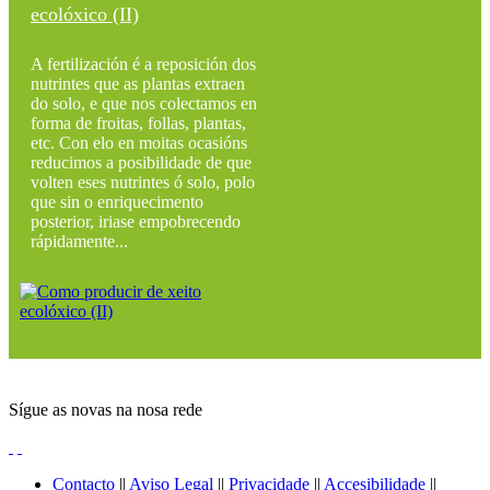
ecolóxico (II)
A fertilización é a reposición dos
nutrintes que as plantas extraen
do solo, e que nos colectamos en
forma de froitas, follas, plantas,
etc. Con elo en moitas ocasións
reducimos a posibilidade de que
volten eses nutrintes ó solo, polo
que sin o enriquecimento
posterior, iriase empobrecendo
rápidamente...
Sígue as novas na nosa rede
Contacto
||
Aviso Legal
||
Privacidade
||
Accesibilidade
||