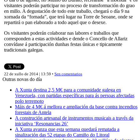
visitantes poderán participar no proceso de transformación do grao
en millo. A degustación de todo este traballo, chegará o día 9 na
xornada da “fornada”, que terá lugar na Torre de Seoane, onde se
repartirá o pan elaborado a todo aquel que o desexe.
Os visitantes poderán colaborar nas labores e traballos que
corresponden a estas actividades e dende o Concello de Allariz
convídase á participación dunhas festas únicas e tipicamente
tradicionais galegas.
22 de xullo de 2014 | 13:59 •
Sen comentarios
Outras novas do día
A Xunta destina 2,5 M€ para a comunidade galega en
Venezuela, con partidas específicas para ás persoas afectadas
polo terremoto
Máis de 4 M€ á mellora e ampliación da base contra incendios
forestais de Antela
A construción artesanal de instrumentos musicais a través da
iniciativa ‘Resonancias 26’
A Xunta avanza que esta semana quedará rematada a
sinalización das 52 etapas do Camiño do Litoral