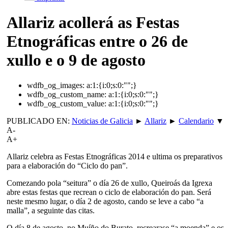
Allariz acollerá as Festas
Etnográficas entre o 26 de
xullo e o 9 de agosto
wdfb_og_images:
a:1:{i:0;s:0:"";}
wdfb_og_custom_name:
a:1:{i:0;s:0:"";}
wdfb_og_custom_value:
a:1:{i:0;s:0:"";}
PUBLICADO EN:
Noticias de Galicia
►
Allariz
►
Calendario
▼
A-
A+
Allariz celebra as Festas Etnográficas 2014 e ultima os preparativos
para a elaboración do “Ciclo do pan”.
Comezando pola “seitura” o día 26 de xullo, Queiroás da Igrexa
abre estas festas que recrean o ciclo de elaboración do pan. Será
neste mesmo lugar, o día 2 de agosto, cando se leve a cabo “a
malla”, a seguinte das citas.
O día 8 de agosto, no Muíño do Burato, recrearase “a moenda” e os