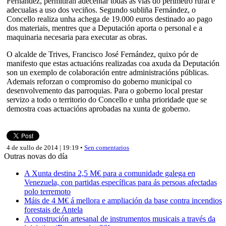
Fernández, permitirán adecentar todas as vías do perímetro rural e
adecualas a uso dos veciños. Segundo subliña Fernández, o
Concello realiza unha achega de 19.000 euros destinado ao pago
dos materiais, mentres que a Deputación aporta o personal e a
maquinaria necesaria para executar as obras.
O alcalde de Trives, Francisco José Fernández, quixo pór de
manifesto que estas actuacións realizadas coa axuda da Deputación
son un exemplo de colaboración entre administracións públicas.
Ademais reforzan o compromiso do goberno municipal co
desenvolvemento das parroquias. Para o goberno local prestar
servizo a todo o territorio do Concello e unha prioridade que se
demostra coas actuacións aprobadas na xunta de goberno.
4 de xullo de 2014 | 19:19 •
Sen comentarios
Outras novas do día
A Xunta destina 2,5 M€ para a comunidade galega en
Venezuela, con partidas específicas para ás persoas afectadas
polo terremoto
Máis de 4 M€ á mellora e ampliación da base contra incendios
forestais de Antela
A construción artesanal de instrumentos musicais a través da