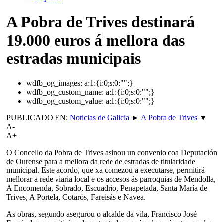
A Pobra de Trives destinará
19.000 euros á mellora das
estradas municipais
wdfb_og_images:
a:1:{i:0;s:0:"";}
wdfb_og_custom_name:
a:1:{i:0;s:0:"";}
wdfb_og_custom_value:
a:1:{i:0;s:0:"";}
PUBLICADO EN:
Noticias de Galicia
►
A Pobra de Trives
▼
A-
A+
O Concello da Pobra de Trives asinou un convenio coa Deputación
de Ourense para a mellora da rede de estradas de titularidade
municipal. Este acordo, que xa comezou a executarse, permitirá
mellorar a rede viaria local e os accesos ás parroquias de Mendolla,
A Encomenda, Sobrado, Escuadrio, Penapetada, Santa María de
Trives, A Portela, Cotarós, Fareisás e Navea.
As obras, segundo asegurou o alcalde da vila, Francisco José