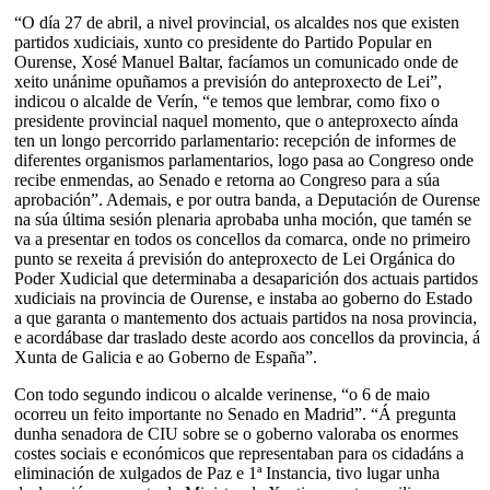
“O día 27 de abril, a nivel provincial, os alcaldes nos que existen
partidos xudiciais, xunto co presidente do Partido Popular en
Ourense, Xosé Manuel Baltar, facíamos un comunicado onde de
xeito unánime opuñamos a previsión do anteproxecto de Lei”,
indicou o alcalde de Verín, “e temos que lembrar, como fixo o
presidente provincial naquel momento, que o anteproxecto aínda
ten un longo percorrido parlamentario: recepción de informes de
diferentes organismos parlamentarios, logo pasa ao Congreso onde
recibe enmendas, ao Senado e retorna ao Congreso para a súa
aprobación”. Ademais, e por outra banda, a Deputación de Ourense
na súa última sesión plenaria aprobaba unha moción, que tamén se
va a presentar en todos os concellos da comarca, onde no primeiro
punto se rexeita á previsión do anteproxecto de Lei Orgánica do
Poder Xudicial que determinaba a desaparición dos actuais partidos
xudiciais na provincia de Ourense, e instaba ao goberno do Estado
a que garanta o mantemento dos actuais partidos na nosa provincia,
e acordábase dar traslado deste acordo aos concellos da provincia, á
Xunta de Galicia e ao Goberno de España”.
Con todo segundo indicou o alcalde verinense, “o 6 de maio
ocorreu un feito importante no Senado en Madrid”. “Á pregunta
dunha senadora de CIU sobre se o goberno valoraba os enormes
costes sociais e económicos que representaban para os cidadáns a
eliminación de xulgados de Paz e 1ª Instancia, tivo lugar unha