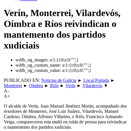
Verín, Monterrei, Vilardevós,
Oímbra e Ríos reivindican o
mantemento dos partidos
xudiciais
wdfb_og_images:
a:1:{i:0;s:0:"";}
wdfb_og_custom_name:
a:1:{i:0;s:0:"";}
wdfb_og_custom_value:
a:1:{i:0;s:0:"";}
PUBLICADO EN:
Noticias de Galicia
►
Local Portada
►
Monterrei
►
Oímbra
►
Riós
►
Verín
►
Vilardevós
▼
A-
A+
O alcalde de Verín, Juan Manuel Jiménez Morán, acompañado dos
rexedores de Monterrei, José Luis Suárez, Vilardevós, Manuel
Cardoso, Oímbra, Alfonso Villarino, e Riós, Francisco Armando
Veiga, compareceron esta mañá en rolda de prensa para reivindicar
o mantemento dos partidos xudiciais.