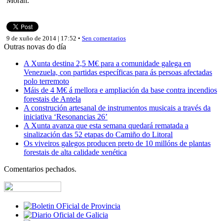
Morán.
9 de xuño de 2014 | 17:52 •
Sen comentarios
Outras novas do día
A Xunta destina 2,5 M€ para a comunidade galega en
Venezuela, con partidas específicas para ás persoas afectadas
polo terremoto
Máis de 4 M€ á mellora e ampliación da base contra incendios
forestais de Antela
A construción artesanal de instrumentos musicais a través da
iniciativa ‘Resonancias 26’
A Xunta avanza que esta semana quedará rematada a
sinalización das 52 etapas do Camiño do Litoral
Os viveiros galegos producen preto de 10 millóns de plantas
forestais de alta calidade xenética
Comentarios pechados.