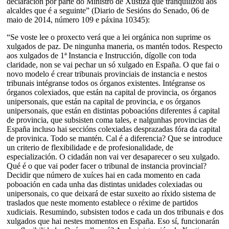
declaración por parte do Ministro de Xustiza que tranquilizou aos
alcaldes que é a seguinte” (Diario de Sesións do Senado, 06 de
maio de 2014, número 109 e páxina 10345):
“Se voste lee o proxecto verá que a lei orgánica non suprime os
xulgados de paz. De ningunha maneria, os mantén todos. Respecto
aos xulgados de 1ª Instancia e Instrucción, dígolle con toda
claridade, non se vai pechar un só xulgado en España. O que fai o
novo modelo é crear tribunais provinciais de instancia e nestos
tribunais intégranse todos os órganos existentes. Intégranse os
órganos colexiados, que están na capital de provincia, os órganos
unipersonais, que están na capital de provincia, e os órganos
unipersonais, que están en distintas poboacións diferentes á capital
de provincia, que subsisten coma tales, e nalgunhas provincias de
España incluso hai seccións colexiadas desprazadas fóra da capital
de provinica. Todo se mantén. Cal é a diferencia? Que se introduce
un criterio de flexibilidade e de profesionalidade, de
especialización. O cidadán non vai ver desaparecer o seu xulgado.
Qué é o que vai poder facer o tribunal de instancia provincial?
Decidir que número de xuíces hai en cada momento en cada
poboación en cada unha das distintas unidades colexiadas ou
unipersonais, co que deixará de estar suxeito ao ríxido sistema de
traslados que neste momento establece o réxime de partidos
xudiciais. Resumindo, subsisten todos e cada un dos tribunais e dos
xulgados que hai nestes momentos en España. Eso sí, funcionarán