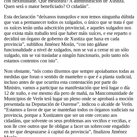
con flexibilidade. Qué mellorará? A administración de Xustiza.
Quen será o maior beneficiado? O cidadán”.
Esta declaración “deíxanos tranquilos e non temos ningunha dúbida
que van a permanecer todos os xulgados, o único que se trata é que
os xuíces terán unha adscrición provincial, e aqueles xulgados nos
que exista máis traballo terá que haber máis xuíces, e ese reparto o
decidirá un órgano de goberno de Xustiza que haxa en cada
provincia”, subliñou Jiménez Morán, “con isto gáñase
funcionalidade a nivel de xulgados, non se vai a cerrar ni un sólo
xulgado, nin se vai trasladar a ningún funcionario, polo tanto nós
estamos contentos con isto”.
Non obstante, “nós como dixemos que sempre apoiabamos todas as
medidas que foran o sentido de manteñer o que é a planta xudicial,
incluso antes de que ocurrira esta contestación por parte do
Ministro, vamos a participar na manifestación que terá lugar o día
12 de xuño, e ese mesmo día pero de mañá, na Mancomunidade de
Municipios de Verín terá lugar un pleno onde se aprobará a moción
presentada na Deputación de Ourense”, indicou o alcalde de Verín.
“Estamos a favor de que se manteñan todos os órganos xudiciais na
provincia, porque a Xustizaten que ser un ente cercano aos
cidadáns, que solvente os seus problemas aos veciños e veciñas, e
non lle cree outros que lle obligue a facer un sobrecoste engadido
en ter que desprazarse á capital da provincia”, finalizou Jiménez