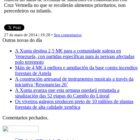
Cruz Vermella no que se recollerán alimentos prioritarios, non
perecedeiros ou infantís.
27 de maio de 2014 | 19:28 •
Sen comentarios
Outras novas do día
A Xunta destina 2,5 M€ para a comunidade galega en
Venezuela, con partidas específicas para ás persoas afectadas
polo terremoto
Máis de 4 M€ á mellora e ampliación da base contra incendios
forestais de Antela
A construción artesanal de instrumentos musicais a través da
iniciativa ‘Resonancias 26’
A Xunta avanza que esta semana quedará rematada a
sinalización das 52 etapas do Camiño do Litoral
Os viveiros galegos producen preto de 10 millóns de plantas
forestais de alta calidade xenética
Comentarios pechados.