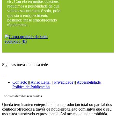
etc. Con elo en moitas ocasións
reducimos a posibilidade de que
volten eses nutrintes ó solo, polo
que sin o enriquecimento
posterior, iriase empobrecendo
rápidamente...
Sígue as novas na nosa rede
Contacto
||
Aviso Legal
||
Privacidade
||
Accesibilidade
||
Política de Publicación
Todos os dereitos reservados.
Queda terminantementeprohibida a reprodución total ou parcial dos
contidos ofrecidos a través de noticieirogalego.com salvo que o seu
uso estea autorizado expresamente. Así mesmo, queda prohibida