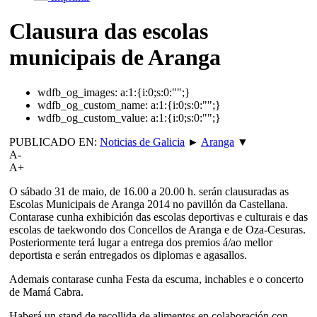
Clausura das escolas
municipais de Aranga
wdfb_og_images:
a:1:{i:0;s:0:"";}
wdfb_og_custom_name:
a:1:{i:0;s:0:"";}
wdfb_og_custom_value:
a:1:{i:0;s:0:"";}
PUBLICADO EN:
Noticias de Galicia
►
Aranga
▼
A-
A+
O sábado 31 de maio, de 16.00 a 20.00 h. serán clausuradas as
Escolas Municipais de Aranga 2014 no pavillón da Castellana.
Contarase cunha exhibición das escolas deportivas e culturais e das
escolas de taekwondo dos Concellos de Aranga e de Oza-Cesuras.
Posteriormente terá lugar a entrega dos premios á/ao mellor
deportista e serán entregados os diplomas e agasallos.
Ademais contarase cunha Festa da escuma, inchables e o concerto
de Mamá Cabra.
Haberá un stand de recollida de alimentos en colaboración con