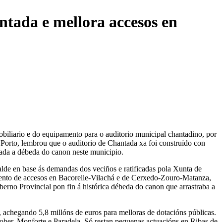
tada e mellora accesos en
iliario e do equipamento para o auditorio municipal chantadino, por
a Porto, lembrou que o auditorio de Chantada xa foi construído con
ldada a débeda do canon neste municipio.
lde en base ás demandas dos veciños e ratificadas pola Xunta de
mento de accesos en Bacorelle-Vilachá e de Cerxedo-Zouro-Matanza,
erno Provincial pon fin á histórica débeda do canon que arrastraba a
 achegando 5,8 millóns de euros para melloras de dotacións públicas.
ber, Monforte e Paradela. Só restan pequenas actuacións en Ribas de