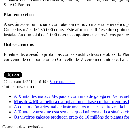
Sil e O Páramo.
Plan enerxético
A sesión acordou iniciar a contratación de novo material enerxético
Concellos máis de 135.000 euros. Este aforro distribúese do seguinte
instalación dun total de 1.000 novos compoñentes enerxéticos para os
Outros acordos
Finalmente, a sesión aprobou as contas xustificativas de obras do P
convenio de colaboración co Concello de Viveiro mediante o cal a 
26 de maio de 2014 | 16:49 •
Sen comentarios
Outras novas do día
A Xunta destina 2,5 M€ para a comunidade galega en Venezuela,
Máis de 4 M€ á mellora e ampliación da base contra incendios f
A construción artesanal de instrumentos musicais a través da in
A Xunta avanza que esta semana quedará rematada a sinalizaci
Os viveiros galegos producen preto de 10 millóns de plantas fore
Comentarios pechados.