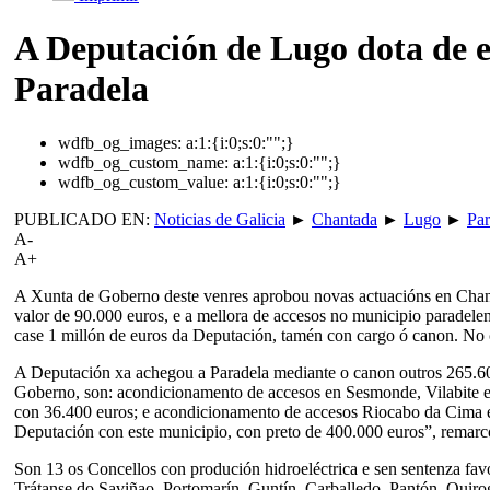
A Deputación de Lugo dota de e
Paradela
wdfb_og_images:
a:1:{i:0;s:0:"";}
wdfb_og_custom_name:
a:1:{i:0;s:0:"";}
wdfb_og_custom_value:
a:1:{i:0;s:0:"";}
PUBLICADO EN:
Noticias de Galicia
►
Chantada
►
Lugo
►
Par
A-
A+
A Xunta de Goberno deste venres aprobou novas actuacións en Chanta
valor de 90.000 euros, e a mellora de accesos no municipio paradelen
case 1 millón de euros da Deputación, tamén con cargo ó canon. No 
A Deputación xa achegou a Paradela mediante o canon outros 265.600
Goberno, son: acondicionamento de accesos en Sesmonde, Vilabite e
con 36.400 euros; e acondicionamento de accesos Riocabo da Cima e S
Deputación con este municipio, con preto de 400.000 euros”, remarc
Son 13 os Concellos con produción hidroeléctrica e sen sentenza fav
Trátanse do Saviñao, Portomarín, Guntín, Carballedo, Pantón, Quiro