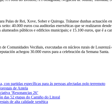
 para Palas de Rei, Xove, Sober e Quiroga. Trátanse dunhas actuación e
s xeito: 40.000 euros coa auditorías enerxéticas que se realizaron den
 alumeados públicos e edificios municipais; e 15.100 euros, que é a can
lan de Comunidades Veciñais, executadas en núcleos rurais de Lourenzá 
Deputación achegou 30.000 euros para a celebración da Semana Santa.
 con partidas específicas para ás persoas afectadas polo terremoto
orestais de Antela
iciativa ‘Resonancias 26’
ón das 52 etapas do Camiño do Litoral
stais de alta calidade xenética