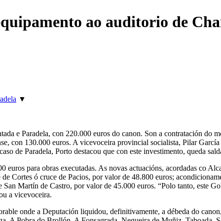
quipamento ao auditorio de Chan
adela
▼
da e Paradela, con 220.000 euros do canon. Son a contratación do mob
se, con 130.000 euros. A vicevoceira provincial socialista, Pilar Garcí
caso de Paradela, Porto destacou que con este investimento, queda sa
 euros para obras executadas. As novas actuacións, acordadas co Alca
 de Cortes ó cruce de Pacios, por valor de 48.800 euros; acondiciona
an Martín de Castro, por valor de 45.000 euros. “Polo tanto, este Gob
ou a vicevoceira.
orable onde a Deputación liquidou, definitivamente, a débeda do canon,
ga, A Pobra do Brollón, A Fonsagrada, Negueira de Muñiz, Taboada, So