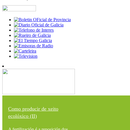
Como producir de xeito
ecolóxico (II)
A fertilización é a reposición dos