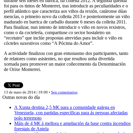
durante seis meses en barrica, da colleita 2012. A segunda quenda
foi para os tintos de Monterrei, tras introducir as peculiaridades e o
perfil atlántico que caracteriza aos viños da rexión, catáronse dúas
mencías, o primeiro novo da colleita 2013 e posteriormente un viño
madurado en barrica de carballo durante 6 meses da colleita 2011.
Para finalizar, nun intento de introducir o viño en novos rexistros,
como o da coctelería, compartiuse co sector hostaleiro un
“recetairo” que inclúe propostas atrevidas para incluír o viño en
cócteles suxestivos como “A Pócima do Amor”.
A actividade finalizou con gran entusiasmo dos participantes, tanto
de relatores como asistentes, no que resultou unha divertida
xornada para promover un maior coñecemento da Denominación
de Orixe Monterrei.
13 de maio de 2014 | 19:00 •
Sen comentarios
Outras novas do día
A Xunta destina 2,5 M€ para a comunidade galega en
Venezuela, con partidas específicas para ás persoas afectadas
polo terremoto
Máis de 4 M€ á mellora e ampliación da base contra incendios
forestais de Antela