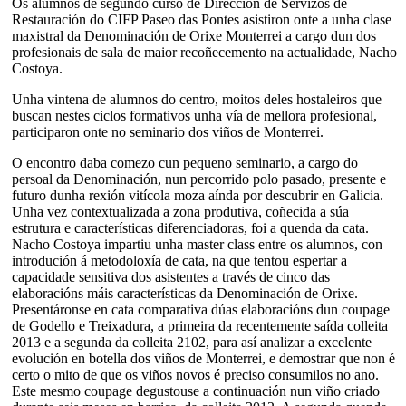
Os alumnos de segundo curso de Dirección de Servizos de
Restauración do CIFP Paseo das Pontes asistiron onte a unha clase
maxistral da Denominación de Orixe Monterrei a cargo dun dos
profesionais de sala de maior recoñecemento na actualidade, Nacho
Costoya.
Unha vintena de alumnos do centro, moitos deles hostaleiros que
buscan nestes ciclos formativos unha vía de mellora profesional,
participaron onte no seminario dos viños de Monterrei.
O encontro daba comezo cun pequeno seminario, a cargo do
persoal da Denominación, nun percorrido polo pasado, presente e
futuro dunha rexión vitícola moza aínda por descubrir en Galicia.
Unha vez contextualizada a zona produtiva, coñecida a súa
estrutura e características diferenciadoras, foi a quenda da cata.
Nacho Costoya impartiu unha master class entre os alumnos, con
introdución á metodoloxía de cata, na que tentou espertar a
capacidade sensitiva dos asistentes a través de cinco das
elaboracións máis características da Denominación de Orixe.
Presentáronse en cata comparativa dúas elaboracións dun coupage
de Godello e Treixadura, a primeira da recentemente saída colleita
2013 e a segunda da colleita 2102, para así analizar a excelente
evolución en botella dos viños de Monterrei, e demostrar que non é
certo o mito de que os viños novos é preciso consumilos no ano.
Este mesmo coupage degustouse a continuación nun viño criado