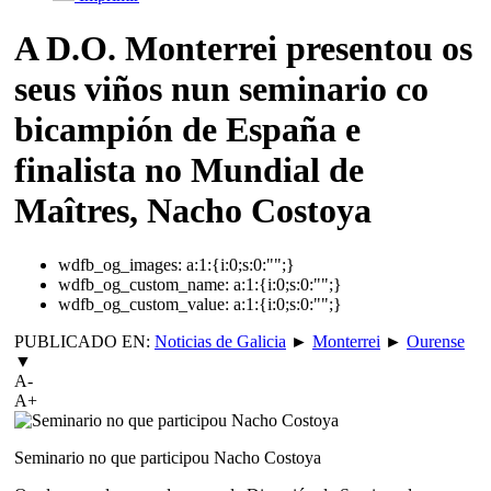
A D.O. Monterrei presentou os
seus viños nun seminario co
bicampión de España e
finalista no Mundial de
Maîtres, Nacho Costoya
wdfb_og_images:
a:1:{i:0;s:0:"";}
wdfb_og_custom_name:
a:1:{i:0;s:0:"";}
wdfb_og_custom_value:
a:1:{i:0;s:0:"";}
PUBLICADO EN:
Noticias de Galicia
►
Monterrei
►
Ourense
▼
A-
A+
Seminario no que participou Nacho Costoya