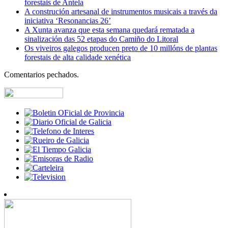
forestais de Antela
A construción artesanal de instrumentos musicais a través da
iniciativa ‘Resonancias 26’
A Xunta avanza que esta semana quedará rematada a
sinalización das 52 etapas do Camiño do Litoral
Os viveiros galegos producen preto de 10 millóns de plantas
forestais de alta calidade xenética
Comentarios pechados.