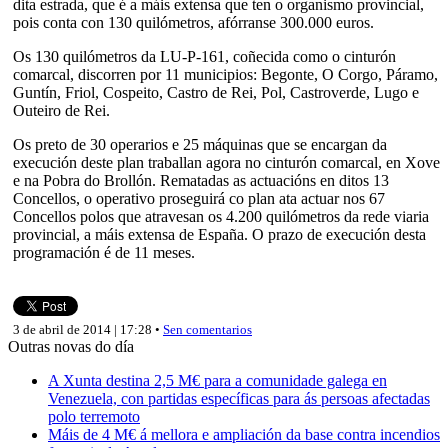
dita estrada, que é a máis extensa que ten o organismo provincial,
pois conta con 130 quilómetros, afórranse 300.000 euros.
Os 130 quilómetros da LU-P-161, coñecida como o cinturón
comarcal, discorren por 11 municipios: Begonte, O Corgo, Páramo,
Guntín, Friol, Cospeito, Castro de Rei, Pol, Castroverde, Lugo e
Outeiro de Rei.
Os preto de 30 operarios e 25 máquinas que se encargan da
execución deste plan traballan agora no cinturón comarcal, en Xove
e na Pobra do Brollón. Rematadas as actuacións en ditos 13
Concellos, o operativo proseguirá co plan ata actuar nos 67
Concellos polos que atravesan os 4.200 quilómetros da rede viaria
provincial, a máis extensa de España. O prazo de execución desta
programación é de 11 meses.
3 de abril de 2014 | 17:28 •
Sen comentarios
Outras novas do día
A Xunta destina 2,5 M€ para a comunidade galega en
Venezuela, con partidas específicas para ás persoas afectadas
polo terremoto
Máis de 4 M€ á mellora e ampliación da base contra incendios