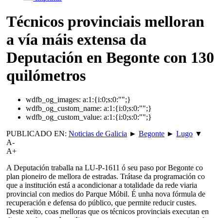
Técnicos provinciais melloran
a vía máis extensa da
Deputación en Begonte con 130
quilómetros
wdfb_og_images:
a:1:{i:0;s:0:"";}
wdfb_og_custom_name:
a:1:{i:0;s:0:"";}
wdfb_og_custom_value:
a:1:{i:0;s:0:"";}
PUBLICADO EN:
Noticias de Galicia
►
Begonte
►
Lugo
▼
A-
A+
A Deputación traballa na LU-P-1611 ó seu paso por Begonte co
plan pioneiro de mellora de estradas. Trátase da programación co
que a institución está a acondicionar a totalidade da rede viaria
provincial con medios do Parque Móbil. É unha nova fórmula de
recuperación e defensa do público, que permite reducir custes.
Deste xeito, coas melloras que os técnicos provinciais executan en