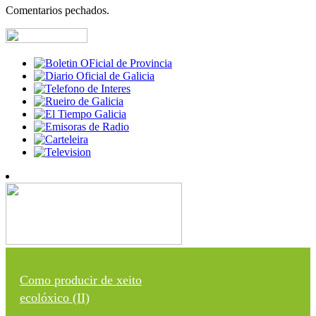
Comentarios pechados.
Como producir de xeito
ecolóxico (II)