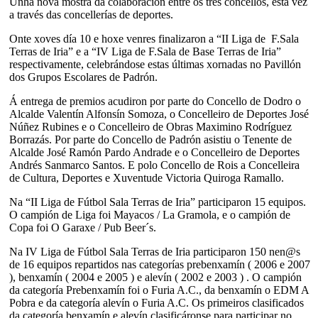
Unha nova mostra da colaboración entre os tres concellos, esta vez
a través das concellerías de deportes.
Onte xoves día 10 e hoxe venres finalizaron a “II Liga de F.Sala
Terras de Iria” e a “IV Liga de F.Sala de Base Terras de Iria”
respectivamente, celebrándose estas últimas xornadas no Pavillón
dos Grupos Escolares de Padrón.
Á entrega de premios acudiron por parte do Concello de Dodro o
Alcalde Valentín Alfonsín Somoza, o Concelleiro de Deportes José
Núñez Rubines e o Concelleiro de Obras Maximino Rodríguez
Borrazás. Por parte do Concello de Padrón asistiu o Tenente de
Alcalde José Ramón Pardo Andrade e o Concelleiro de Deportes
Andrés Sanmarco Santos. E polo Concello de Rois a Concelleira
de Cultura, Deportes e Xuventude Victoria Quiroga Ramallo.
Na “II Liga de Fútbol Sala Terras de Iria” participaron 15 equipos.
O campión de Liga foi Mayacos / La Gramola, e o campión de
Copa foi O Garaxe / Pub Beer´s.
Na IV Liga de Fútbol Sala Terras de Iria participaron 150 nen@s
de 16 equipos repartidos nas categorías prebenxamín ( 2006 e 2007
), benxamín ( 2004 e 2005 ) e alevín ( 2002 e 2003 ) . O campión
da categoría Prebenxamín foi o Furia A.C., da benxamín o EDM A
Pobra e da categoría alevín o Furia A.C. Os primeiros clasificados
da categoría benxamín e alevín clasificáronse para participar no