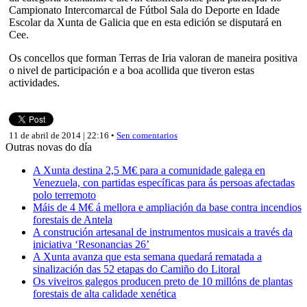
Campionato Intercomarcal de Fútbol Sala do Deporte en Idade
Escolar da Xunta de Galicia que en esta edición se disputará en
Cee.
Os concellos que forman Terras de Iria valoran de maneira positiva
o nivel de participación e a boa acollida que tiveron estas
actividades.
11 de abril de 2014 | 22:16 •
Sen comentarios
Outras novas do día
A Xunta destina 2,5 M€ para a comunidade galega en
Venezuela, con partidas específicas para ás persoas afectadas
polo terremoto
Máis de 4 M€ á mellora e ampliación da base contra incendios
forestais de Antela
A construción artesanal de instrumentos musicais a través da
iniciativa ‘Resonancias 26’
A Xunta avanza que esta semana quedará rematada a
sinalización das 52 etapas do Camiño do Litoral
Os viveiros galegos producen preto de 10 millóns de plantas
forestais de alta calidade xenética