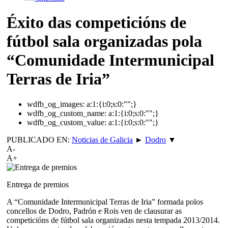
Éxito das competicións de
fútbol sala organizadas pola
“Comunidade Intermunicipal
Terras de Iria”
wdfb_og_images:
a:1:{i:0;s:0:"";}
wdfb_og_custom_name:
a:1:{i:0;s:0:"";}
wdfb_og_custom_value:
a:1:{i:0;s:0:"";}
PUBLICADO EN:
Noticias de Galicia
►
Dodro
▼
A-
A+
Entrega de premios
A “Comunidade Intermunicipal Terras de Iria” formada polos
concellos de Dodro, Padrón e Rois ven de clausurar as
competicións de fútbol sala organizadas nesta tempada 2013/2014.