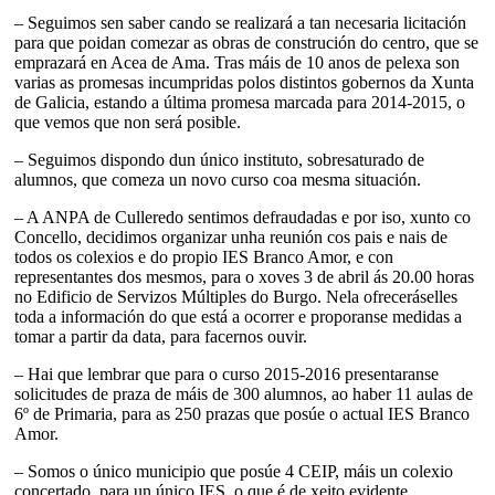
– Seguimos sen saber cando se realizará a tan necesaria licitación
para que poidan comezar as obras de construción do centro, que se
emprazará en Acea de Ama. Tras máis de 10 anos de pelexa son
varias as promesas incumpridas polos distintos gobernos da Xunta
de Galicia, estando a última promesa marcada para 2014-2015, o
que vemos que non será posible.
– Seguimos dispondo dun único instituto, sobresaturado de
alumnos, que comeza un novo curso coa mesma situación.
– A ANPA de Culleredo sentimos defraudadas e por iso, xunto co
Concello, decidimos organizar unha reunión cos pais e nais de
todos os colexios e do propio IES Branco Amor, e con
representantes dos mesmos, para o xoves 3 de abril ás 20.00 horas
no Edificio de Servizos Múltiples do Burgo. Nela ofreceráselles
toda a información do que está a ocorrer e proporanse medidas a
tomar a partir da data, para facernos ouvir.
– Hai que lembrar que para o curso 2015-2016 presentaranse
solicitudes de praza de máis de 300 alumnos, ao haber 11 aulas de
6º de Primaria, para as 250 prazas que posúe o actual IES Branco
Amor.
– Somos o único municipio que posúe 4 CEIP, máis un colexio
concertado, para un único IES, o que é de xeito evidente