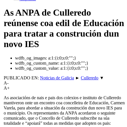
As ANPA de Culleredo
reúnense coa edil de Educación
para tratar a construción dun
novo IES
wdfb_og_images:
a:1:{i:0;s:0:"";}
wdfb_og_custom_name:
a:1:{i:0;s:0:"";}
wdfb_og_custom_value:
a:1:{i:0;s:0:"";}
PUBLICADO EN:
Noticias de Galicia
►
Culleredo
▼
A-
A+
As asociacións de nais e pais dos colexios e instituto de Culleredo
mantiveron onte un encontro coa concelleira de Educación, Carmen
Varela, para abordar a situación da construción dun novo IES para
o municipio. Os representantes da ANPA acordaron o seguinte
comunicado, que o Concello de Culleredo subscribe na súa
totalidade e “apoiará” todas as medidas que adopten os pais: