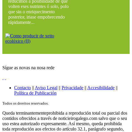
reducimos a posibilidade de que
volten eses nutrintes ó solo, polo
que sin o enriquecimento
posterior, iriase empobrecendo
rápidamente...
Sígue as novas na nosa rede
Contacto
||
Aviso Legal
||
Privacidade
||
Accesibilidade
||
Política de Publicación
Todos os dereitos reservados.
Queda terminantementeprohibida a reprodución total ou parcial dos
contidos ofrecidos a través de noticieirogalego.com salvo que o seu
uso estea autorizado expresamente. Así mesmo, queda prohibida
toda reprodución aos efectos do artículo 32.1, parágrafo segundo,