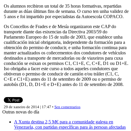
Os alumnos recibiron un total de 35 horas formativas, repartidas
durante as dúas últimas fins de semana. O curso ten unha validez de
5 anos e foi impartido por especialistas da Autoescola COPACO.
Os Concellos de Frades e de Mesía organizaron este CAP do
transporte diante das esixencias da Directiva 2003/59 do
Parlamento Europeo do 15 de xullo de 2003, que establece unha
cualificación inicial obrigatoria, independente da formación para a
obtención do permiso de conducir, e unha formación continua para
manter actualizados os coñecementos dos condutores de vehículos
destinados a transporte de mercadorías ou de viaxeiros para cuxa
condución se esixan os permisos C1, C1+E, C, C+E, D1 ou D1+E.
Iso obrigaba a facer este curso a todos aqueles condutores que
obtiveran o permiso de conducir de camión e/ou tráiler (C1, C,
C+E e C1+E) antes do 11 de setembro de 2009 ou o permiso de
autobús (D1, D, D1+E e D+E) antes do 11 de setembro de 2008.
29 de xaneiro de 2014 | 17:47 •
Sen comentarios
Outras novas do día
A Xunta destina 2,5 M€ para a comunidade galega en
Venezuela, con partidas específicas para ás persoas afectadas