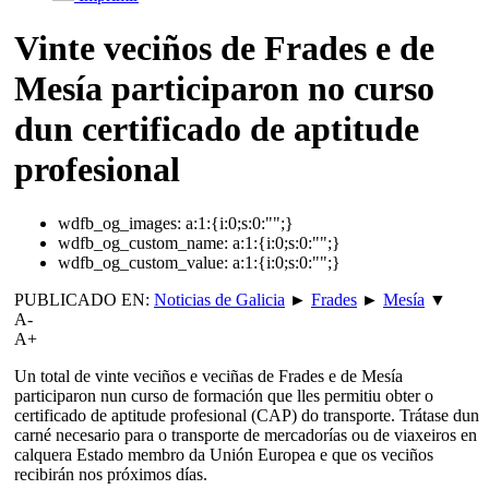
Vinte veciños de Frades e de
Mesía participaron no curso
dun certificado de aptitude
profesional
wdfb_og_images:
a:1:{i:0;s:0:"";}
wdfb_og_custom_name:
a:1:{i:0;s:0:"";}
wdfb_og_custom_value:
a:1:{i:0;s:0:"";}
PUBLICADO EN:
Noticias de Galicia
►
Frades
►
Mesía
▼
A-
A+
Un total de vinte veciños e veciñas de Frades e de Mesía
participaron nun curso de formación que lles permitiu obter o
certificado de aptitude profesional (CAP) do transporte. Trátase dun
carné necesario para o transporte de mercadorías ou de viaxeiros en
calquera Estado membro da Unión Europea e que os veciños
recibirán nos próximos días.