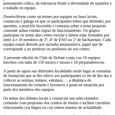
pensamento crítico, da tolerancia fronte á diversidade de opinións e
o traballo en equipo.
Desenvólvese como un torneo por equipos en fases locais,
comarcais e galega en que os participantes teñen que defender, por
quendas, a posición favorable e contraria sobre o tema proposto
consonte unhas estritas regras de funcionamento. Os grupos
participan en nome dun centro escolar e deben estar formados por
entre 4 e 10 membros de 3º, 4º de ESO ou 1º de bacharelato. Cada
equipo estará dirixido por un/unha preparador/a, papel que lle
corresponde a un profesor ou profesora do seu centro.
A presente edición do Club de Debate conta con 19 equipos
inscritos con máis de 150 mozos e mozas e 18 preparadores/as.
A partir de agora nas diferentes localidades terán lugar as xornadas
de formación que se lles ofrece aos participantes co fin de lles dar a
coñecer as normas, tempos, estrutura…, a dinámica de
funcionamento do certame e favorecer a posta en situación por
parte dos membros dos equipos
Os temas dos debates locais e comarcais son seleccionados
contando coas propostas dos centros de ensino e inclúen cuestións
relacionadas coa lingua ou con outros asuntos de actualidade.