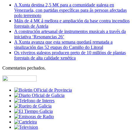
A Xunta destina 2,5 M€ para a comunidade galega en
Venezuela, con partidas específicas para ás persoas afectadas
polo terremoto
Máis de 4 M€ á mellora e ampliación da base contra incendios
forestais de Antela
A construción artesanal de instrumentos musicais a través da
iniciativa ‘Resonancias 26’
A Xunta avanza que esta semana quedará rematada a
sinalización das 52 etapas do Camiño do Litoral
Os viveiros galegos producen preto de 10 millóns de plantas
forestais de alta calidade xenética
Comentarios pechados.