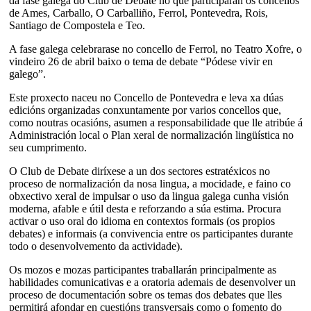
da fase galega do Club de Debate no que participarán os concellos
de Ames, Carballo, O Carballiño, Ferrol, Pontevedra, Rois,
Santiago de Compostela e Teo.
A fase galega celebrarase no concello de Ferrol, no Teatro Xofre, o
vindeiro 26 de abril baixo o tema de debate “Pódese vivir en
galego”.
Este proxecto naceu no Concello de Pontevedra e leva xa dúas
edicións organizadas conxuntamente por varios concellos que,
como noutras ocasións, asumen a responsabilidade que lle atribúe á
Administración local o Plan xeral de normalización lingüística no
seu cumprimento.
O Club de Debate diríxese a un dos sectores estratéxicos no
proceso de normalización da nosa lingua, a mocidade, e faino co
obxectivo xeral de impulsar o uso da lingua galega cunha visión
moderna, afable e útil desta e reforzando a súa estima. Procura
activar o uso oral do idioma en contextos formais (os propios
debates) e informais (a convivencia entre os participantes durante
todo o desenvolvemento da actividade).
Os mozos e mozas participantes traballarán principalmente as
habilidades comunicativas e a oratoria ademais de desenvolver un
proceso de documentación sobre os temas dos debates que lles
permitirá afondar en cuestións transversais como o fomento do