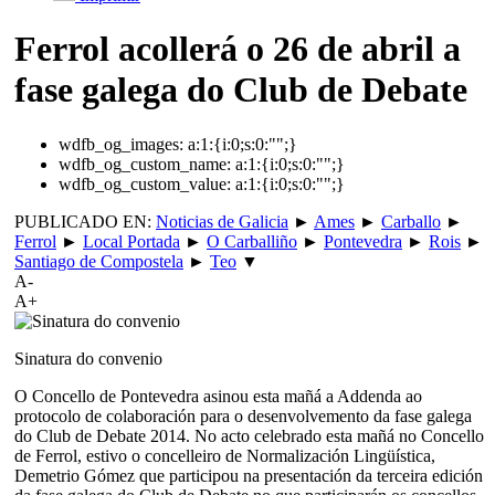
Ferrol acollerá o 26 de abril a
fase galega do Club de Debate
wdfb_og_images:
a:1:{i:0;s:0:"";}
wdfb_og_custom_name:
a:1:{i:0;s:0:"";}
wdfb_og_custom_value:
a:1:{i:0;s:0:"";}
PUBLICADO EN:
Noticias de Galicia
►
Ames
►
Carballo
►
Ferrol
►
Local Portada
►
O Carballiño
►
Pontevedra
►
Rois
►
Santiago de Compostela
►
Teo
▼
A-
A+
Sinatura do convenio
O Concello de Pontevedra asinou esta mañá a Addenda ao
protocolo de colaboración para o desenvolvemento da fase galega
do Club de Debate 2014. No acto celebrado esta mañá no Concello
de Ferrol, estivo o concelleiro de Normalización Lingüística,
Demetrio Gómez que participou na presentación da terceira edición