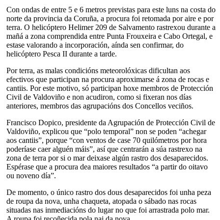
Con ondas de entre 5 e 6 metros previstas para este luns na costa do
norte da provincia da Coruña, a procura foi retomada por aire e por
terra. O helicóptero Helimer 209 de Salvamento rastrexou durante a
mañá a zona comprendida entre Punta Frouxeira e Cabo Ortegal, e
estase valorando a incorporación, aínda sen confirmar, do
helicóptero Pesca II durante a tarde.
Por terra, as malas condicións meteorolóxicas dificultan aos
efectivos que participan na procura aproximarse á zona de rocas e
cantiis. Por este motivo, só participan hoxe membros de Protección
Civil de Valdoviño e non acudiron, como si fixeran nos días
anteriores, membros das agrupacións dos Concellos veciños.
Francisco Dopico, presidente da Agrupación de Protección Civil de
Valdoviño, explicou que “polo temporal” non se poden “achegar
aos cantiis”, porque “con ventos de case 70 quilómetros por hora
poderíase caer alguén máis”, así que centrarán a súa rastrexo na
zona de terra por si o mar deixase algún rastro dos desaparecidos.
Espérase que a procura dea maiores resultados “a partir do oitavo
ou noveno día”.
De momento, o único rastro dos dous desaparecidos foi unha peza
de roupa da nova, unha chaqueta, atopada o sábado nas rocas
situadas nas inmediacións do lugar no que foi arrastrada polo mar.
A roupa foi recoñecida pola nai da nova.