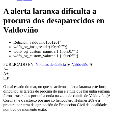
A alerta laranxa dificulta a
procura dos desaparecidos en
Valdoviño
Relación:
valdoviño13012014
wdfb_og_images:
a:1:{i:0;s:0:"";}
wdfb_og_custom_name:
a:1:{i:0;s:0:"";}
wdfb_og_custom_value:
a:1:{i:0;s:0:"";}
PUBLICADO EN:
Noticias de Galicia
►
Valdoviño
▼
A-
A+
E.P.
O mal estado do mar, no que se activou a alerta laranxa este luns,
dificultou as tarefas de procura do pai e a filla que hai unha semana
foron arrastrados por unha onda na zona de cantiis de Valdoviño (A
Coruña), e o rastrexo por aire co helicóptero Helimer 209 e a
procura por terra da agrupación de Protección Civil da localidade
non tivo de momento éxito.