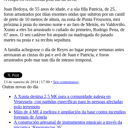
Juan Bedoya, de 55 anos de idade, e a súa filla Patricia, de 25,
foron arrastrados por dúas enormes ondas que subiron por un cantil
de preto de 10 metros de altura, na zona de Punta Frouxeira, moi
próxima á praia do mesmo nome e ao faro de Meirás, en Valdoviño.
Xunto a eles foi arrastrado o cuñado do primeiro, Rodrigo Pena, de
67 anos. O seu cadáver foi atopado na madrugada do pasado
martes na praia e xa recibiu sepultura.
A familia achegouse o día de Reyes ao lugar porque semanas antes
arroxaran as cinzas do pai e avó de Juan e Patricia, e foron
arrastrados polo mar nun día de intenso temporal.
13 de xaneiro de 2014 | 17:00 •
Sen comentarios
Outras novas do día
A Xunta destina 2,5 M€ para a comunidade galega en
Venezuela, con partidas específicas para ás persoas afectadas
polo terremoto
Máis de 4 M€ á mellora e ampliación da base contra incendios
forestais de Antela
A construción artesanal de instrumentos musicais a través da
iniciativa ‘Resonancias 26’