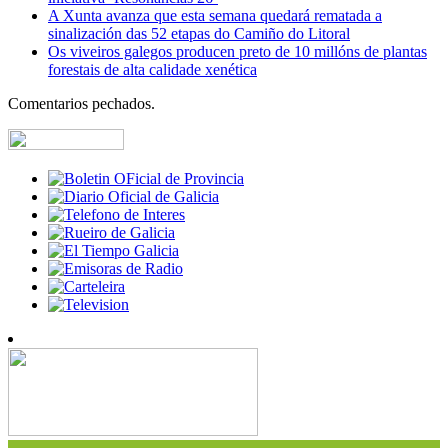
A Xunta avanza que esta semana quedará rematada a
sinalización das 52 etapas do Camiño do Litoral
Os viveiros galegos producen preto de 10 millóns de plantas
forestais de alta calidade xenética
Comentarios pechados.