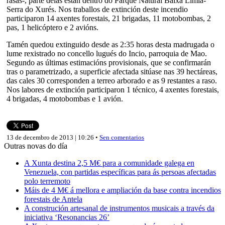
rasas-, parte delas están dentro do Parque Natural Baixa Limia-
Serra do Xurés. Nos traballos de extinción deste incendio
participaron 14 axentes forestais, 21 brigadas, 11 motobombas, 2
pas, 1 helicóptero e 2 avións.
Tamén quedou extinguido desde as 2:35 horas desta madrugada o
lume rexistrado no concello lugués do Incio, parroquia de Mao.
Segundo as últimas estimacións provisionais, que se confirmarán
tras o parametrizado, a superficie afectada sitúase nas 39 hectáreas,
das cales 30 corresponden a terreo arborado e as 9 restantes a raso.
Nos labores de extinción participaron 1 técnico, 4 axentes forestais,
4 brigadas, 4 motobombas e 1 avión.
13 de decembro de 2013 | 10:26 •
Sen comentarios
Outras novas do día
A Xunta destina 2,5 M€ para a comunidade galega en
Venezuela, con partidas específicas para ás persoas afectadas
polo terremoto
Máis de 4 M€ á mellora e ampliación da base contra incendios
forestais de Antela
A construción artesanal de instrumentos musicais a través da
iniciativa ‘Resonancias 26’