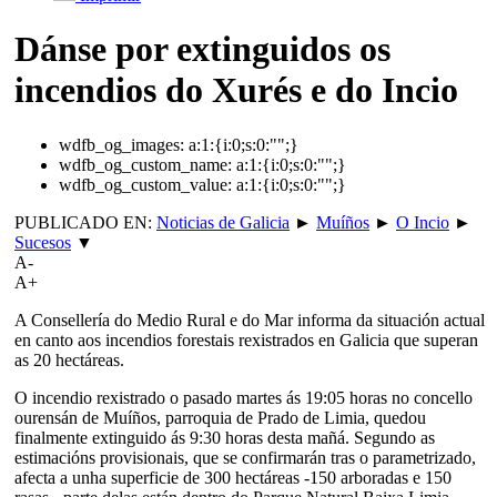
Dánse por extinguidos os
incendios do Xurés e do Incio
wdfb_og_images:
a:1:{i:0;s:0:"";}
wdfb_og_custom_name:
a:1:{i:0;s:0:"";}
wdfb_og_custom_value:
a:1:{i:0;s:0:"";}
PUBLICADO EN:
Noticias de Galicia
►
Muíños
►
O Incio
►
Sucesos
▼
A-
A+
A Consellería do Medio Rural e do Mar informa da situación actual
en canto aos incendios forestais rexistrados en Galicia que superan
as 20 hectáreas.
O incendio rexistrado o pasado martes ás 19:05 horas no concello
ourensán de Muíños, parroquia de Prado de Limia, quedou
finalmente extinguido ás 9:30 horas desta mañá. Segundo as
estimacións provisionais, que se confirmarán tras o parametrizado,
afecta a unha superficie de 300 hectáreas -150 arboradas e 150