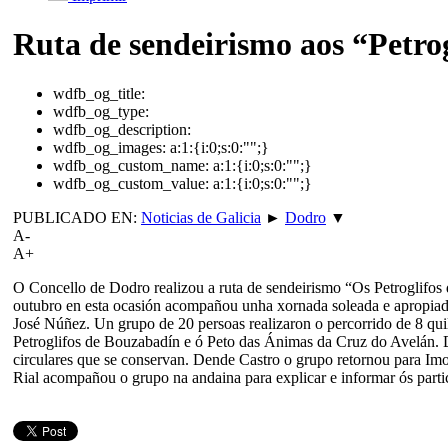
Ruta de sendeirismo aos “Petro
wdfb_og_title:
wdfb_og_type:
wdfb_og_description:
wdfb_og_images:
a:1:{i:0;s:0:"";}
wdfb_og_custom_name:
a:1:{i:0;s:0:"";}
wdfb_og_custom_value:
a:1:{i:0;s:0:"";}
PUBLICADO EN:
Noticias de Galicia
►
Dodro
▼
A-
A+
O Concello de Dodro realizou a ruta de sendeirismo “Os Petroglifos
outubro en esta ocasión acompañou unha xornada soleada e apropiada 
José Núñez. Un grupo de 20 persoas realizaron o percorrido de 8 quil
Petroglifos de Bouzabadín e ó Peto das Ánimas da Cruz do Avelán. De
circulares que se conservan. Dende Castro o grupo retornou para Imo
Rial acompañou o grupo na andaina para explicar e informar ós partic