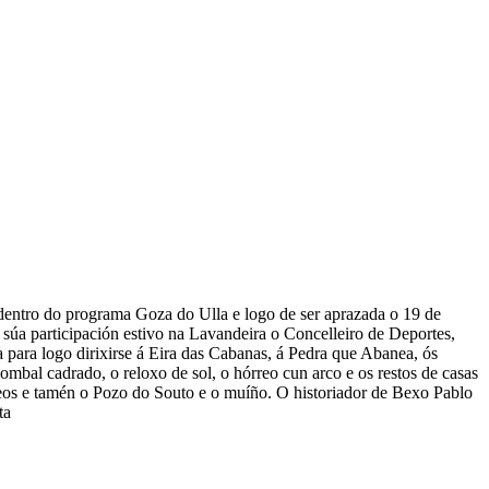
dentro do programa Goza do Ulla e logo de ser aprazada o 19 de
 súa participación estivo na Lavandeira o Concelleiro de Deportes,
 para logo dirixirse á Eira das Cabanas, á Pedra que Abanea, ós
bal cadrado, o reloxo de sol, o hórreo cun arco e os restos de casas
rreos e tamén o Pozo do Souto e o muíño. O historiador de Bexo Pablo
ta