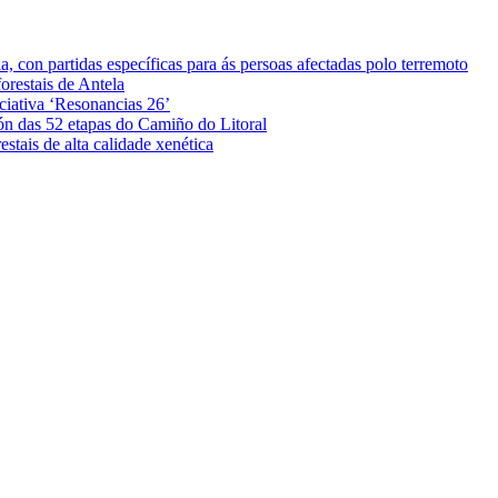
 con partidas específicas para ás persoas afectadas polo terremoto
orestais de Antela
iciativa ‘Resonancias 26’
ón das 52 etapas do Camiño do Litoral
stais de alta calidade xenética