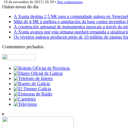
16 de novembro de 2013 | 16:50 •
Sen comentarios
Outras novas do día
A Xunta destina 2,5 M€ para a comunidade galega en Venezuela,
Máis de 4 M€ á mellora e ampliación da base contra incendios f
A construción artesanal de instrumentos musicais a través da in
A Xunta avanza que esta semana quedará rematada a sinalizaci
Os viveiros galegos producen preto de 10 millóns de plantas fore
Comentarios pechados.