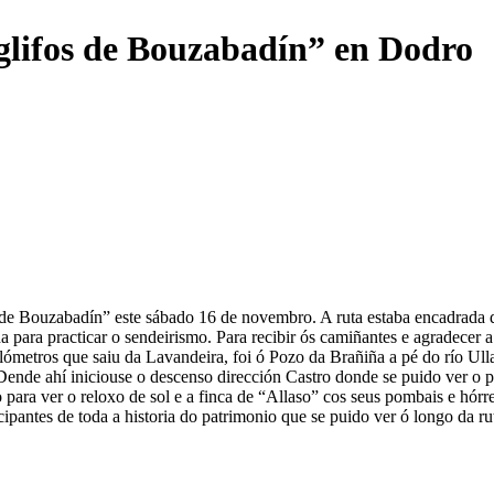
glifos de Bouzabadín” en Dodro
 de Bouzabadín” este sábado 16 de novembro. A ruta estaba encadrada 
para practicar o sendeirismo. Para recibir ós camiñantes e agradecer a
ómetros que saiu da Lavandeira, foi ó Pozo da Brañiña a pé do río Ulla
nde ahí iniciouse o descenso dirección Castro donde se puido ver o pom
 para ver o reloxo de sol e a finca de “Allaso” cos seus pombais e hó
ipantes de toda a historia do patrimonio que se puido ver ó longo da ru