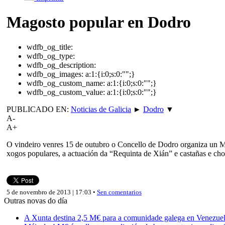
Magosto popular en Dodro
wdfb_og_title:
wdfb_og_type:
wdfb_og_description:
wdfb_og_images:
a:1:{i:0;s:0:"";}
wdfb_og_custom_name:
a:1:{i:0;s:0:"";}
wdfb_og_custom_value:
a:1:{i:0;s:0:"";}
PUBLICADO EN:
Noticias de Galicia
►
Dodro
▼
A-
A+
O vindeiro venres 15 de outubro o Concello de Dodro organiza un 
xogos populares, a actuación da “Requinta de Xián” e castañas e chou
5 de novembro de 2013 | 17:03 •
Sen comentarios
Outras novas do día
A Xunta destina 2,5 M€ para a comunidade galega en Venezuela,