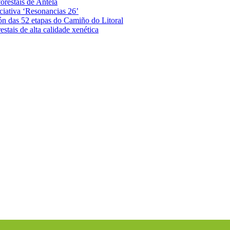
orestais de Antela
iciativa ‘Resonancias 26’
ón das 52 etapas do Camiño do Litoral
stais de alta calidade xenética