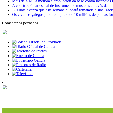
Máis de 4 M€ á mellora e ampliación da base contra incendios f
A construción artesanal de instrumentos musicais a través da in
A Xunta avanza que esta semana quedará rematada a sinalizaci
Os viveiros galegos producen preto de 10 millóns de plantas fore
Comentarios pechados.