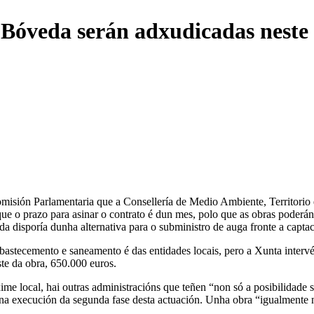
e Bóveda serán adxudicadas nest
sión Parlamentaria que a Consellería de Medio Ambiente, Territorio e 
que o prazo para asinar o contrato é dun mes, polo que as obras poderá
 disporía dunha alternativa para o subministro de auga fronte a captac
bastecemento e saneamento é das entidades locais, pero a Xunta interv
te da obra, 650.000 euros.
xime local, hai outras administracións que teñen “non só a posibilidade
 na execución da segunda fase desta actuación. Unha obra “igualmente 