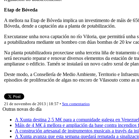
Etap de Bóveda
A mellora na Etap de Bóveda implica un investimento de máis de 65
Bóveda, dende a captación ata a planta de potabilización.
Executarase unha nova captación no río Viloria, que permitirá unha s
a potabilizadora mediante un bombeo con dúas bombas de 20 kw cad
Na planta potabilizadora proxectase unha terceira liña de tratamento 
será necesario reparar e renovar diversos elementos da estación de tr
ampliarase o edificio. Tamén se instalará un novo cadro xeral de pl
Deste modo, a Consellería de Medio Ambiente, Territorio e Infraestru
episodios de proliferación de algas no encoro de Vilasouto como as n
21 de novembro de 2013 | 18:57 •
Sen comentarios
Outras novas do día
A Xunta destina 2,5 M€ para a comunidade galega en Venezuela,
Máis de 4 M€ á mellora e ampliación da base contra incendios f
A construción artesanal de instrumentos musicais a través da in
A Xunta avanza que esta semana quedará rematada a sinalizaci