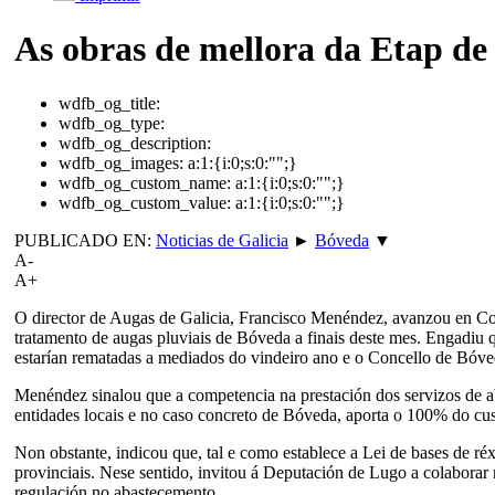
As obras de mellora da Etap d
wdfb_og_title:
wdfb_og_type:
wdfb_og_description:
wdfb_og_images:
a:1:{i:0;s:0:"";}
wdfb_og_custom_name:
a:1:{i:0;s:0:"";}
wdfb_og_custom_value:
a:1:{i:0;s:0:"";}
PUBLICADO EN:
Noticias de Galicia
►
Bóveda
▼
A-
A+
O director de Augas de Galicia, Francisco Menéndez, avanzou en Comi
tratamento de augas pluviais de Bóveda a finais deste mes. Engadiu 
estarían rematadas a mediados do vindeiro ano e o Concello de Bóveda
Menéndez sinalou que a competencia na prestación dos servizos de a
entidades locais e no caso concreto de Bóveda, aporta o 100% do cus
Non obstante, indicou que, tal e como establece a Lei de bases de ré
provinciais. Nese sentido, invitou á Deputación de Lugo a colaborar
regulación no abastecemento.