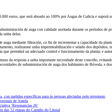
0.000 euros, que será aboado ao 100% por Augas de Galicia e suporá u
ubministración de auga con calidade axeitada durante os períodos de pr
a unha delas.
de auga mediante filtración, co fin de incrementar a capacidade da plant
atamento, realizarase unha impermeabilización e selado dos depósitos, r
anta que permitirá un adecuado control e funcionamento da planta; e au
turas da resposta a unha importante necesidade deste concello, evitand
ecesidades de subministración de auga dos habitantes de Bóveda, e dos 
 con partidas específicas para ás persoas afectadas polo terremoto
orestais de Antela
iciativa ‘Resonancias 26’
ón das 52 etapas do Camiño do Litoral