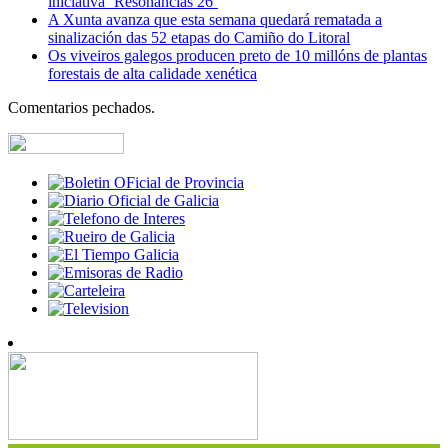
iniciativa ‘Resonancias 26’
A Xunta avanza que esta semana quedará rematada a
sinalización das 52 etapas do Camiño do Litoral
Os viveiros galegos producen preto de 10 millóns de plantas
forestais de alta calidade xenética
Comentarios pechados.