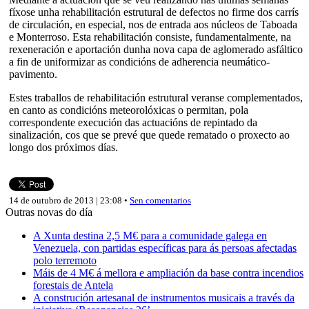
fíxose unha rehabilitación estrutural de defectos no firme dos carrís
de circulación, en especial, nos de entrada aos núcleos de Taboada
e Monterroso. Esta rehabilitación consiste, fundamentalmente, na
rexeneración e aportación dunha nova capa de aglomerado asfáltico
a fin de uniformizar as condicións de adherencia neumático-
pavimento.
Estes traballos de rehabilitación estrutural veranse complementados,
en canto as condicións meteorolóxicas o permitan, pola
correspondente execución das actuacións de repintado da
sinalización, cos que se prevé que quede rematado o proxecto ao
longo dos próximos días.
14 de outubro de 2013 | 23:08 •
Sen comentarios
Outras novas do día
A Xunta destina 2,5 M€ para a comunidade galega en
Venezuela, con partidas específicas para ás persoas afectadas
polo terremoto
Máis de 4 M€ á mellora e ampliación da base contra incendios
forestais de Antela
A construción artesanal de instrumentos musicais a través da