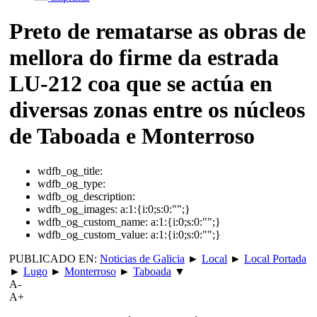
Preto de rematarse as obras de
mellora do firme da estrada
LU-212 coa que se actúa en
diversas zonas entre os núcleos
de Taboada e Monterroso
wdfb_og_title:
wdfb_og_type:
wdfb_og_description:
wdfb_og_images:
a:1:{i:0;s:0:"";}
wdfb_og_custom_name:
a:1:{i:0;s:0:"";}
wdfb_og_custom_value:
a:1:{i:0;s:0:"";}
PUBLICADO EN:
Noticias de Galicia
►
Local
►
Local Portada
►
Lugo
►
Monterroso
►
Taboada
▼
A-
A+