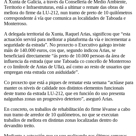
A Xunta de Galicia, a través da Consellería de Medio Ambiente,
Territorio e Infraestruturas, está a ultimar o remate das obras de
mellora do firme da LU-212, nun tramo de preto de 10 quilómetros
correspondente á vía que comunica as localidades de Taboada e
Monterroso.
A delegada territorial da Xunta, Raquel Arias, significou que “esta
actuación servirá para mellorar a plataforma da vía e incrementar a
seguridade da estrada”. No proxecto o Executivo galego inviste
máis de 140.000 euros, cos que, segundo indicou Arias, se
beneficiará directamente “ás preto de 10.000 persoas da área de
influencia da estrada (que une Taboada co concello de Monterroso
e co limítrofe de Antas de Ulla), así como ao resto de usuarios que
empregan esta estrada con asiduidade”.
Co proxecto que está a piques de rematar esta semana “actúase para
manter os niveis de calidade nos distintos elementos funcionais
deste tramo da estrada LU-212, que en función do uso presenta
nalgunhas zonas un progresivo deterioro”, aseguró Arias.
En concreto, os traballos de rehabilitación do firme lévanse a cabo
nun tramo de arredor de 10 quilómetros, no que se executan
traballos de mellora en distintas zonas localizadas dentro do
devandito treito.
Mediante a actuación que se veu realizando nas últimas semanas