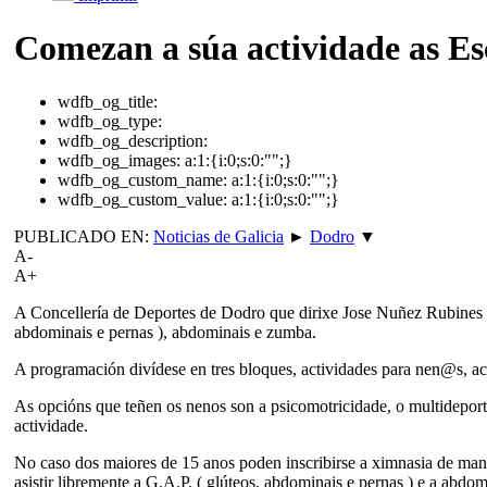
Comezan a súa actividade as Es
wdfb_og_title:
wdfb_og_type:
wdfb_og_description:
wdfb_og_images:
a:1:{i:0;s:0:"";}
wdfb_og_custom_name:
a:1:{i:0;s:0:"";}
wdfb_og_custom_value:
a:1:{i:0;s:0:"";}
PUBLICADO EN:
Noticias de Galicia
►
Dodro
▼
A-
A+
A Concellería de Deportes de Dodro que dirixe Jose Nuñez Rubines 
abdominais e pernas ), abdominais e zumba.
A programación divídese en tres bloques, actividades para nen@s, acti
As opcións que teñen os nenos son a psicomotricidade, o multideporte
actividade.
No caso dos maiores de 15 anos poden inscribirse a ximnasia de mantem
asistir libremente a G.A.P. ( glúteos, abdominais e pernas ) e a abdom