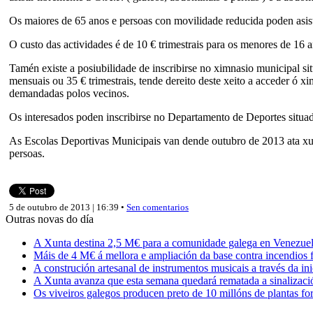
Os maiores de 65 anos e persoas con movilidade reducida poden asist
O custo das actividades é de 10 € trimestrais para os menores de 16 
Tamén existe a posiubilidade de inscribirse no ximnasio municipal si
mensuais ou 35 € trimestrais, tende dereito deste xeito a acceder ó 
demandadas polos vecinos.
Os interesados poden inscribirse no Departamento de Deportes situa
As Escolas Deportivas Municipais van dende outubro de 2013 ata xuño 
persoas.
5 de outubro de 2013 | 16:39 •
Sen comentarios
Outras novas do día
A Xunta destina 2,5 M€ para a comunidade galega en Venezuela,
Máis de 4 M€ á mellora e ampliación da base contra incendios f
A construción artesanal de instrumentos musicais a través da in
A Xunta avanza que esta semana quedará rematada a sinalizaci
Os viveiros galegos producen preto de 10 millóns de plantas fore