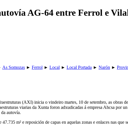
utovía AG-64 entre Ferrol e Vila
►
As Somozas
►
Ferrol
►
Local
►
Local Portada
►
Narón
►
Provi
estruturas (AXI) inicia o vindeiro martes, 10 de setembro, as obras de
raestruturas viarias da Xunta foron adxudicadas á empresa Ahcsa por un
 da autovía.
 de 47.735 m² e reposición de capas en aquelas zonas e enlaces nas que 