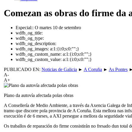
Comezan as obras do firme da a
Especial::
O martes 10 de setembro
wdfb_og_title:
wdfb_og_type:
wdfb_og_description:
wdfb_og_images:
a:1:{i:0;s:0:"";}
wdfb_og_custom_name:
a:1:{i:0;s:0:"";}
wdfb_og_custom_value:
a:1:{i:0;s:0:"";}
PUBLICADO EN:
Noticias de Galicia
►
A Coruña
►
As Pontes
A-
A+
Plano da autovía afectada polas obras
A Consellería de Medio Ambiente, a través da Axencia Galega de Infra
tramo que discorre pola provincia de A Coruña. Esta mellora nas inf
execución é de 6 meses, a AXI persegue a mellora da seguridade vial
Os traballos de reparación do firme consistirán no fresado dun total