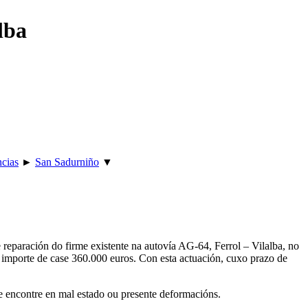
lba
ncias
►
San Sadurniño
▼
 reparación do firme existente na autovía AG-64, Ferrol – Vilalba, no
 importe de case 360.000 euros. Con esta actuación, cuxo prazo de
se encontre en mal estado ou presente deformacións.